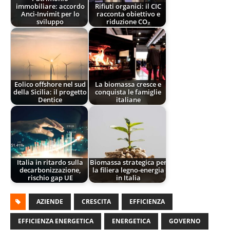
immobiliare: accordo
Rifiuti organici: il CIC
Anci-Invimit per lo
racconta obiettivo e
sviluppo
riduzione CO₂
Eolico offshore nel sud
La biomassa cresce e
della Sicilia: il progetto
conquista le famiglie
Dentice
italiane
Italia in ritardo sulla
Biomassa strategica per
decarbonizzazione,
la filiera legno-energia
rischio gap UE
in Italia
AZIENDE
CRESCITA
EFFICIENZA
EFFICIENZA ENERGETICA
ENERGETICA
GOVERNO