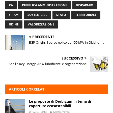
PA
PUBBLICA AMMINISTRAZIONE
RISPARMIO
SIRAM
SOSTENIBILE
STATO
TERRITORIALE
UDINE
VALORIZZAZIONE
PRECEDENTE
EGP Origin, il parco eolico da 150 MW in Oklahoma
SUCCESSIVO
Shell a Key Energy 2014, lubrificanti e cogenerazione
ARTICOLI CORRELATI
Le proposte di Derbigum in tema di
coperture ecosostenibili
02/07/2013
Mattia Verga