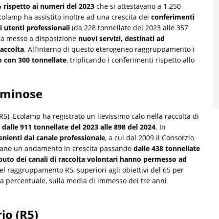
rispetto ai numeri del 2023
che si attestavano a 1.250
colamp ha assistito inoltre ad una crescita dei
conferimenti
 utenti professionali
(da 228 tonnellate del 2023 alle 357
o ha messo a disposizione
nuovi servizi, destinati ad
raccolta
. All’interno di questo eterogeneo raggruppamento i
o con 300 tonnellate
, triplicando i conferimenti rispetto allo
luminose
(R5), Ecolamp ha registrato un lievissimo calo nella raccolta di
:
dalle
911 tonnellate del 2023 alle 898 del 2024
. In
nienti dal canale professionale
, a cui dal 2009 il Consorzio
strano un andamento in crescita passando
dalle
438 tonnellate
ributo dei canali di raccolta volontari hanno permesso ad
nel raggruppamento R5, superiori agli obiettivi del 65 per
na percentuale, sulla media di immesso dei tre anni
io (R5)