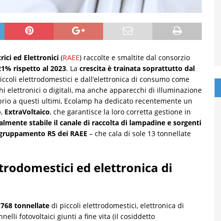
trici ed Elettronici
(
RAEE
) raccolte e smaltite dal consorzio
1% rispetto al 2023
. La
crescita è trainata soprattutto dal
 piccoli elettrodomestici e dall’elettronica di consumo come
cchi elettronici o digitali, ma anche apparecchi di illuminazione
Proprio a questi ultimi, Ecolamp ha dedicato recentemente un
o
,
ExtraVoltaico
, che garantisce la loro corretta gestione in
almente stabile il canale di raccolta di lampadine e sorgenti
ggruppamento R5 dei RAEE
– che cala di sole 13 tonnellate
ttrodomestici ed elettronica di
.768 tonnellate
di piccoli elettrodomestici, elettronica di
li fotovoltaici giunti a fine vita (il cosiddetto