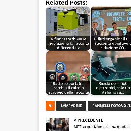
Related Posts:
Rifiuti: Etrash MIDA
Rifiuti organici: il CI
rivoluziona la raccolta
racconta obiettivo 
differenziata
riduzione CO₂
Batterie portatili,
Riciclo dei rifiuti
cambia il calcolo
elettronici, solo un
europeo della raccolta
italiano su…
LAMPADINE
PANNELLI FOTOVOLTA
PRECEDENTE
MET: acquisizione di una quota d