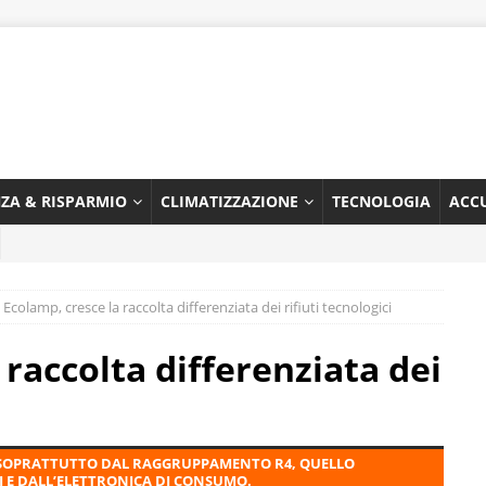
NZA & RISPARMIO
CLIMATIZZAZIONE
TECNOLOGIA
ACC
Ecolamp, cresce la raccolta differenziata dei rifiuti tecnologici
 raccolta differenziata dei
A SOPRATTUTTO DAL RAGGRUPPAMENTO R4, QUELLO
I E DALL’ELETTRONICA DI CONSUMO.