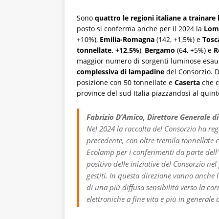
Sono
quattro le regioni italiane a trainare
posto si conferma anche per il 2024 la
Lom
+10%),
Emilia-Romagna
(142, +1,5%) e
Tosc
tonnellate, +12,5%
),
Bergamo
(64, +5%) e
R
maggior numero di sorgenti luminose esaust
complessiva di lampadine
del Consorzio. D
posizione con 50 tonnellate e
Caserta
che c
province del sud Italia piazzandosi al quint
Fabrizio D’Amico, Direttore Generale d
Nel 2024 la raccolta del Consorzio ha re
precedente, con oltre tremila tonnellate co
Ecolamp per i conferimenti da parte dell’
positivo delle iniziative del Consorzio ne
gestiti. In questa direzione vanno anche
di una più diffusa sensibilità verso la cor
elettroniche a fine vita e più in generale