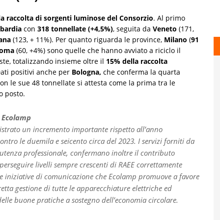
 la raccolta di sorgenti luminose del Consorzio
. Al primo
bardia
con
318 tonnellate (+4,5%)
, seguita da
Veneto
(171,
ana
(123, + 11%). Per quanto riguarda le province,
Milano
(
91
oma
(60, +4%) sono quelle che hanno avviato a riciclo il
e, totalizzando insieme oltre il
15% della raccolta
ati positivi anche per
Bologna,
che conferma la quarta
on le sue 48 tonnellate si attesta come la prima tra le
o posto.
i Ecolamp
gistrato un incremento importante rispetto all’anno
ntro le duemila e seicento circa del 2023. I servizi forniti da
utenza professionale, confermano inoltre il contributo
l perseguire livelli sempre crescenti di RAEE correttamente
 le iniziative di comunicazione che Ecolamp promuove a favore
retta gestione di tutte le apparecchiature elettriche ed
 delle buone pratiche a sostegno dell’economia circolare.