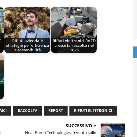
C
Rifiuti aziendali:
Rifiuti elettronici RAEE:
e
strategie per efficienza
cresce la raccolta nel
e sostenibilità
2025
ICI
RACCOLTA
REPORT
RIFIUTI ELETTRONICI
SUCCESSIVO
i
Heat Pump Technologies, l’evento sulle