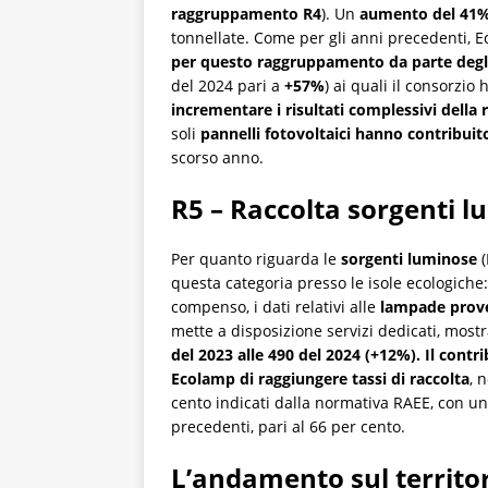
raggruppamento R4
). Un
aumento del 41% 
tonnellate. Come per gli anni precedenti, E
per questo raggruppamento da parte degli
del 2024 pari a
+57%
) ai quali il consorzi
incrementare i risultati complessivi della 
soli
pannelli fotovoltaici hanno contribuit
scorso anno.
R5 – Raccolta sorgenti 
Per quanto riguarda le
sorgenti luminose
questa categoria presso le isole ecologiche
compenso, i dati relativi alle
lampade prove
mette a disposizione servizi dedicati, mo
del 2023 alle 490 del 2024 (+12%). Il cont
Ecolamp di raggiungere tassi di raccolta
, 
cento indicati dalla normativa RAEE, con u
precedenti, pari al 66 per cento.
L’andamento sul territor