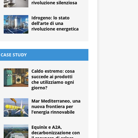
rivoluzione silenziosa
Idrogeno: lo stato
dell’arte di una
rivoluzione energetica
CASE STUDY
Caldo estremo: cosa
succede ai prodotti
che utilizziamo ogni
giorno?
Mar Mediterraneo, una
nuova frontiera per
l’energia rinnovabile
Equinix e A2A,
decarbonizzazione con