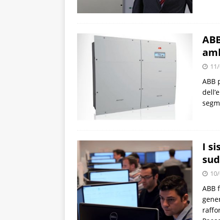
ABB
amb
11/
ABB p
dell’
segme
I s
sud
10/
ABB f
gener
raffo