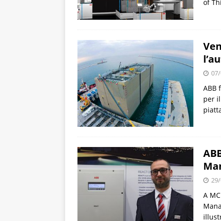
of Th
Ven
l’a
07/
ABB f
per i
piatt
ABB
Man
29/
A MCE
Manag
illus