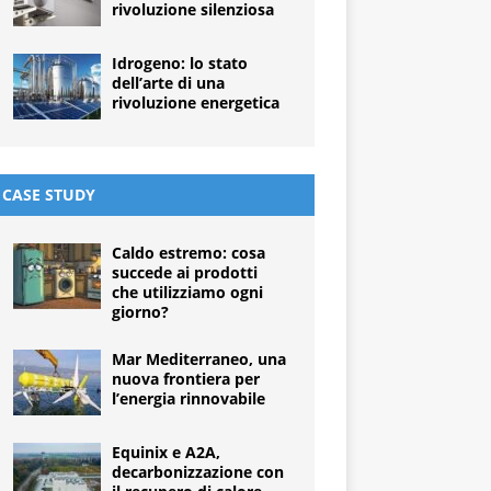
rivoluzione silenziosa
Idrogeno: lo stato
dell’arte di una
rivoluzione energetica
CASE STUDY
Caldo estremo: cosa
succede ai prodotti
che utilizziamo ogni
giorno?
Mar Mediterraneo, una
nuova frontiera per
l’energia rinnovabile
Equinix e A2A,
decarbonizzazione con