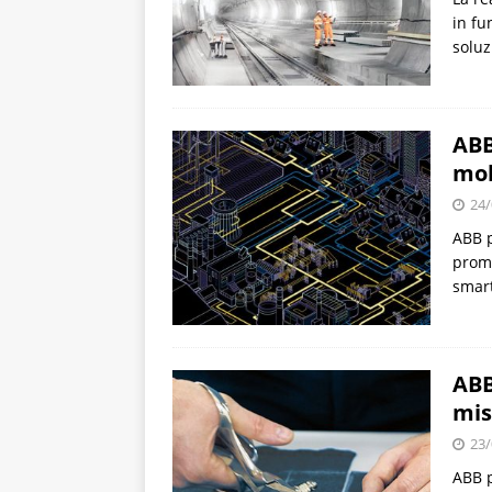
in fu
soluz
ABB
mob
24/
ABB p
promo
smart
ABB
mis
23/
ABB p