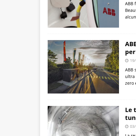
ABB f
Beaus
alcun
ABB
per
19/
ABB s
ultra
zero 
Le 
tun
03/
La re