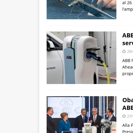
al 26
l’amp
ABB
serv
29/
ABB h
Ahead
propr
Oba
ABB
27/
Alla 
Presi