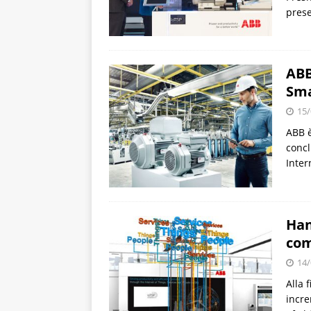
prese
ABB
Sma
15/
ABB è
concl
Inter
Han
com
14/
Alla 
incre