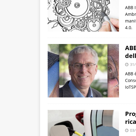
ABB I
Ambro
manif
4.0.
ABB
del
31/
ABB è
Conso
IoTSP
Pro
ric
03/