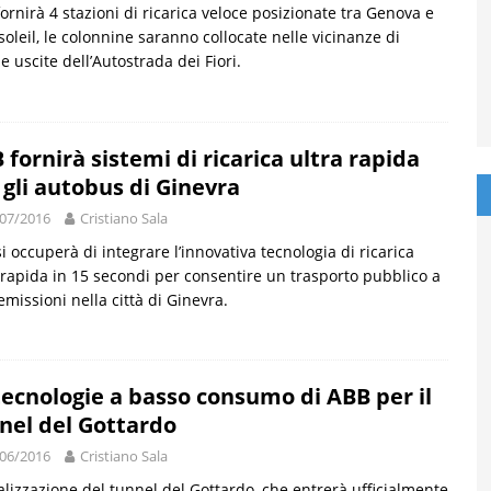
ornirà 4 stazioni di ricarica veloce posizionate tra Genova e
oleil, le colonnine saranno collocate nelle vicinanze di
e uscite dell’Autostrada dei Fiori.
 fornirà sistemi di ricarica ultra rapida
 gli autobus di Ginevra
07/2016
Cristiano Sala
i occuperà di integrare l’innovativa tecnologia di ricarica
 rapida in 15 secondi per consentire un trasporto pubblico a
emissioni nella città di Ginevra.
tecnologie a basso consumo di ABB per il
nel del Gottardo
06/2016
Cristiano Sala
alizzazione del tunnel del Gottardo, che entrerà ufficialmente