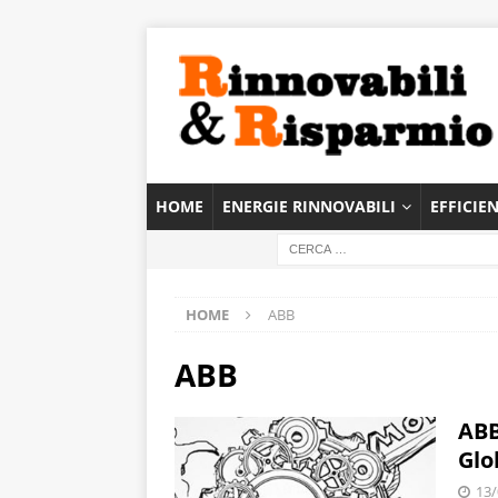
HOME
ENERGIE RINNOVABILI
EFFICIE
HOME
ABB
ABB
ABB
Glo
13/