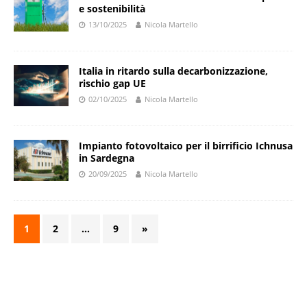
e sostenibilità
13/10/2025
Nicola Martello
Italia in ritardo sulla decarbonizzazione,
rischio gap UE
02/10/2025
Nicola Martello
Impianto fotovoltaico per il birrificio Ichnusa
in Sardegna
20/09/2025
Nicola Martello
1
2
…
9
»