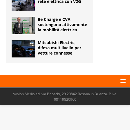
rete elettrica con V2G
Be Charge e CVA
sostengono attivamente
la mobilità elettrica
Mitsubishi Electric,
difesa multilivello per
vetture connesse
Avalon Media srl, via Brioschi, 29 20842 Besana in Brianza. P.Iva:
08119820960