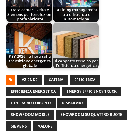
Data center: Delta e
Building management
Siemens per le soluzioni
tra efficienza e
prefabbricate
automazione
KEY 2026: la fiera sulla
transizione energetica
Il cappotto termico per
globale
l’efficienza energetica
AZIENDE
CATENA
EFFICIENZA
EFFICIENZA ENERGETICA
ENERGY EFFICIENCY TRUCK
ITINERARIO EUROPEO
RISPARMIO
SHOWROOM MOBILE
SHOWROOM SU QUATTRO RUOTE
SIEMENS
VALORE