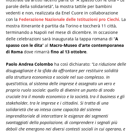
parole della solidarietà”, la mostra tattile per bambini
vedenti e non, realizzata da Enel Cuore in collaborazione
con la
Federazione Nazionale delle Istituzioni pro Ciechi
. La
mostra itinerante è partita da Torino e toccherà 11 città,
terminando a Napoli nel mese di dicembre. In occasione
delle celebrazioni sarà inaugurata la tappa romana di “
A
spasso con le dita
” al
Macro-Museo d’arte contemporanea
di Roma
dove rimarrà
fino al 13 ottobre
.
Paolo Andrea Colombo
ha così dichiarato:
“La riduzione delle
disuguaglianze è la sfida da affrontare per restituire solidità
alla struttura economica e sociale nel suo complesso. In
quest’ottica, al sistema delle imprese è assegnato un vero e
proprio ruolo sociale: quello di divenire un punto di snodo
cruciale tra il mondo economico e la società, tra il business e gli
stakeholder, tra le imprese e i cittadini. Si tratta di una
solidarietà che va intesa come capacità del sistema
imprenditoriale di intercettare le esigenze dei segmenti
svantaggiati della popolazione, di comprendere i segnali più
deboli che emergono nei diversi contesti sociali in cui operano, e