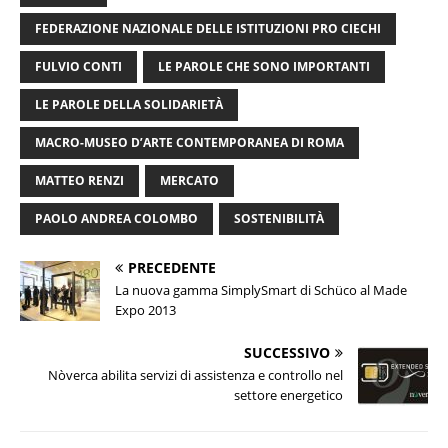
FEDERAZIONE NAZIONALE DELLE ISTITUZIONI PRO CIECHI
FULVIO CONTI
LE PAROLE CHE SONO IMPORTANTI
LE PAROLE DELLA SOLIDARIETÀ
MACRO-MUSEO D’ARTE CONTEMPORANEA DI ROMA
MATTEO RENZI
MERCATO
PAOLO ANDREA COLOMBO
SOSTENIBILITÀ
PRECEDENTE
La nuova gamma SimplySmart di Schüco al Made
Expo 2013
SUCCESSIVO
Nòverca abilita servizi di assistenza e controllo nel
settore energetico