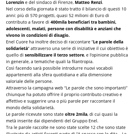
Lorenzin
e del sindaco di Firenze,
Matteo Renzi
.
Nel corso della giornata è stato tratto il bilancio di questi 10
anni: più di 570 progetti, quasi 52 milioni di Euro di
contributo a favore di
400mila beneficiari tra bambini,
adolescenti, malati, persone con disabilità e anziani che
vivono in condizioni di disagio.
Enel Cuore ha inoltre deciso di raccontare “
Le parole della
solidarietà
” attraverso una serie di iniziative il cui obiettivo è
quello di
sensibilizzare il terzo settore
, e l’opinione pubblica
in generale, a tematiche quali la filantropia.
Così facendo sarà possibile introdurre nuovi vocaboli
appartenenti alla sfera quotidiana e alla dimensione
valoriale delle persone.
Attraverso la campagna web “Le parole che sono importanti”
chiunque ha potuto offrire il proprio contributo creativo e
affettivo e suggerire una o più parole per raccontare il
mondo della solidarietà.
Le parole ricevute sono state
oltre 2mila
, di cui quasi la
metà inserite dai dipendenti del Gruppo Enel.
Tra le parole raccolte ne sono state scelte 12 che sono state
illustrate da artisti facenti parte di “A spasso con le dita – Le