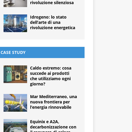
rivoluzione silenziosa
Idrogeno: lo stato
dell’arte di una
rivoluzione energetica
CASE STUDY
Caldo estremo: cosa
succede ai prodotti
che utilizziamo ogni
giorno?
Mar Mediterraneo, una
nuova frontiera per
l’energia rinnovabile
Equinix e A2A,
decarbonizzazione con