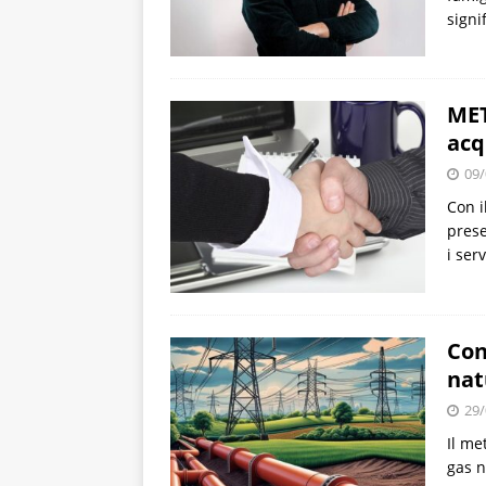
signi
MET
acq
09/
Con i
prese
i serv
Con
nat
29/
Il me
gas n