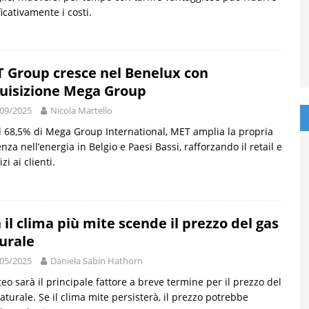
ficativamente i costi.
 Group cresce nel Benelux con
uisizione Mega Group
09/2025
Nicola Martello
l 68,5% di Mega Group International, MET amplia la propria
nza nell’energia in Belgio e Paesi Bassi, rafforzando il retail e
izi ai clienti.
 il clima più mite scende il prezzo del gas
urale
05/2025
Daniela Sabin Hathorn
teo sarà il principale fattore a breve termine per il prezzo del
aturale. Se il clima mite persisterà, il prezzo potrebbe