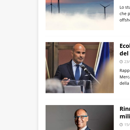
Lo st
che p
offsh
Eco
del
23/
Rappo
Merca
della
Rin
mil
15/