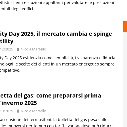
ttisti, clienti e stazioni appaltanti per valutare le prestazioni
ntali degli edifici.
lity Day 2025, il mercato cambia e spinge
tility
12/2025
Nicola Martello
lity Day 2025 evidenzia come semplicità, trasparenza e fiducia
no oggi le scelte dei clienti in un mercato energetico sempre
ompetitivo.
letta del gas: come prepararsi prima
l’inverno 2025
10/2025
Nicola Martello
’accensione dei termosifoni, la bolletta del gas pesa sulle
lie; muoversi per tempo con tariffe vantaggiose può ridurre