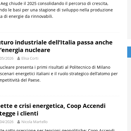
Aeg chiude il 2025 consolidando il percorso di crescita,
ndo le basi per una stagione di sviluppo nella produzione
ta di energie da rinnovabili.
futuro industriale dell’Italia passa anche
l’energia nucleare
05/2026
Elisa Corti
ucleare presenta i primi risultati al Politecnico di Milano
 scenari energetici italiani e il ruolo strategico dell’atomo per
mpetitività del Paese.
lette e crisi energetica, Coop Accendi
tegge i clienti
04/2026
Nicola Martello
tte sotto pressione per tensioni geopolitiche: Coop Accendi