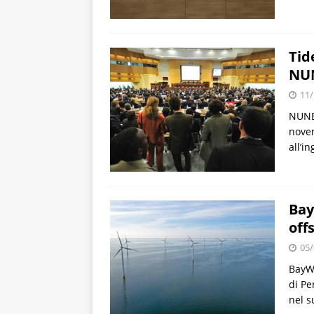
Tid
NU
11/
NUNEM
novem
all’i
Bay
off
05/
BayWa
di Pe
nel s