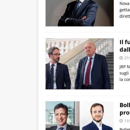
Nova 
getta
diret
Il 
dal
21/
JRP N
sugli
la co
Bol
pro
13/
Bolle