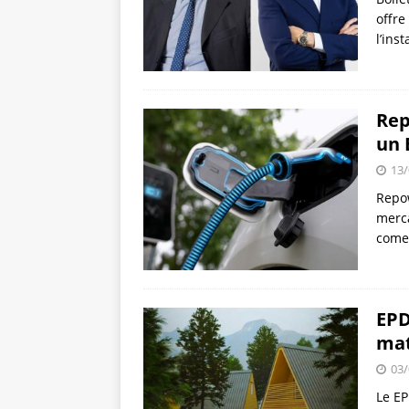
offre
l’ins
Rep
un 
13/
Repow
merca
come 
EPD
mat
03/
Le EP