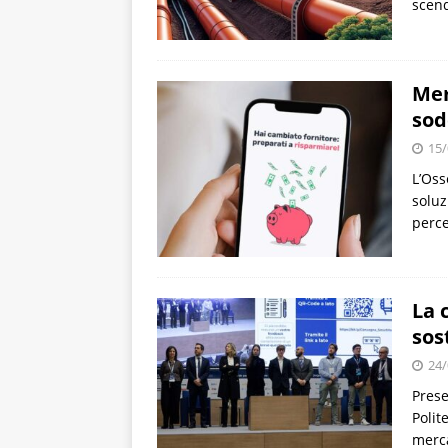
scend
Mer
sod
15/
L’Oss
soluz
perce
La 
sos
24/
Prese
Polit
merca