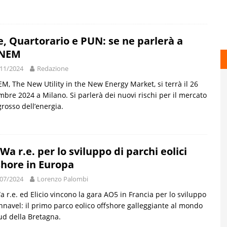
e, Quartorario e PUN: se ne parlerà a
NEM
11/2024
Redazione
, The New Utility in the New Energy Market, si terrà il 26
bre 2024 a Milano. Si parlerà dei nuovi rischi per il mercato
ngrosso dell’energia.
Wa r.e. per lo sviluppo di parchi eolici
shore in Europa
07/2024
Lorenzo Palombi
 r.e. ed Elicio vincono la gara AO5 in Francia per lo sviluppo
nnavel: il primo parco eolico offshore galleggiante al mondo
ud della Bretagna.