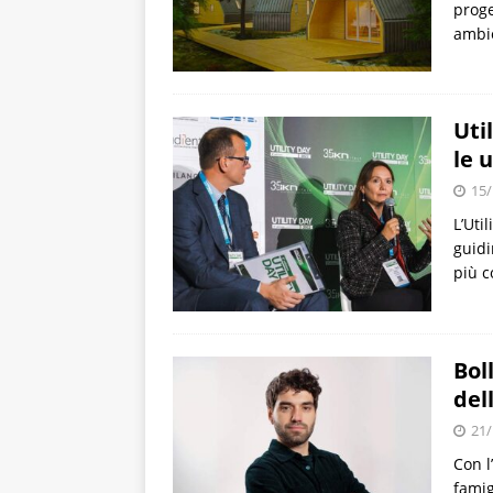
proge
ambie
Uti
le u
15/
L’Uti
guidi
più c
Bol
del
21/
Con l
famig