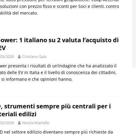
 soluzioni con prezzo fisso e sconti per Soci e clienti, contro
tabilità del mercato.
ower: 1 italiano su 2 valuta l’acquisto di
EV
03/2026
Cristiano Sala
er presenta i risultati di un’indagine che ha analizzato il
to delle EV in Italia e il livello di conoscenza dei cittadini,
si informano e che opinioni hanno.
, strumenti sempre più centrali per i
eriali edilizi
02/2026
Nicola Martello
D nel settore edilizio diventano sempre più richieste da