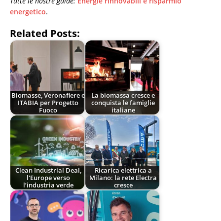
Tutte le nostre guide:
Energie rinnovabili e risparmio
energetico
.
Related Posts:
Biomasse, Veronafiere e
La biomassa cresce e
ITABIA per Progetto
conquista le famiglie
Fuoco
italiane
Clean Industrial Deal,
Ricarica elettrica a
l'Europe verso
Milano: la rete Electra
l’industria verde
cresce