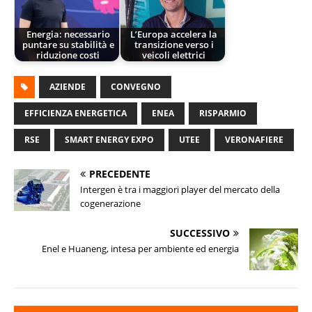
Energia: necessario
L’Europa accelera la
puntare su stabilità e
transizione verso i
riduzione costi
veicoli elettrici
AZIENDE
CONVEGNO
EFFICIENZA ENERGETICA
ENEA
RISPARMIO
RSE
SMART ENERGY EXPO
UTEE
VERONAFIERE
PRECEDENTE
Intergen è tra i maggiori player del mercato della
cogenerazione
SUCCESSIVO
Enel e Huaneng, intesa per ambiente ed energia