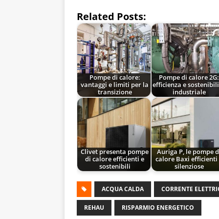
Related Posts:
Pompe di calore:
Pompe di calore 2G
vantaggi e limiti per la
efficienza e sostenibil
transizione
industriale
Clivet presenta pompe
Auriga P, le pompe d
di calore efficienti e
calore Baxi efficienti
sostenibili
silenziose
ACQUA CALDA
CORRENTE ELETTRI
REHAU
RISPARMIO ENERGETICO