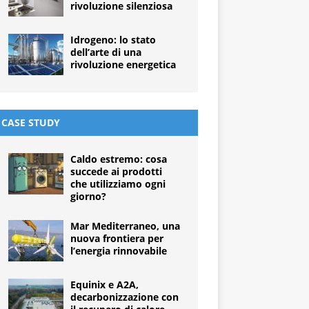
rivoluzione silenziosa
Idrogeno: lo stato
dell’arte di una
rivoluzione energetica
CASE STUDY
Caldo estremo: cosa
succede ai prodotti
che utilizziamo ogni
giorno?
Mar Mediterraneo, una
nuova frontiera per
l’energia rinnovabile
Equinix e A2A,
decarbonizzazione con