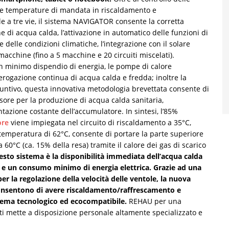
lle temperature di mandata in riscaldamento e
ole a tre vie, il sistema NAVIGATOR consente la corretta
e di acqua calda, l’attivazione in automatico delle funzioni di
delle condizioni climatiche, l’integrazione con il solare
macchine (fino a 5 macchine e 20 circuiti miscelati).
 un minimo dispendio di energia, le pompe di calore
rogazione continua di acqua calda e fredda; inoltre la
untivo, questa innovativa metodologia brevettata consente di
essore per la produzione di acqua calda sanitaria,
tazione costante dell’accumulatore. In sintesi, l’85%
ore
viene impiegata nel circuito di riscaldamento a 35°C,
temperatura di 62°C, consente di portare la parte superiore
 60°C (ca. 15% della resa) tramite il calore dei gas di scarico
esto sistema è la disponibilità immediata dell’acqua calda
 e un consumo minimo di energia elettrica.
Grazie ad una
per la regolazione della velocità delle ventole, la nuova
nsentono di avere riscaldamento/raffrescamento e
stema tecnologico ed ecocompatibile.
REHAU per una
tti mette a disposizione personale altamente specializzato e