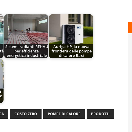
:
Sistemi radianti REHAU
Auriga HP, la nuova
ità
per efficienza
frontiera delle pompe
energetica industriale
di calore Baxi
i
 e
CA
COSTO ZERO
POMPE DI CALORE
PRODOTTI