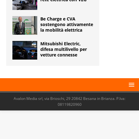
Be Charge e CVA
sostengono attivamente
la mobilità elettrica
Mitsubishi Electric,
difesa multilivello per
vetture connesse
Avalon Media srl, via Brioschi, 29 20842 Besana in Brianza. P.Iva:
08119820960