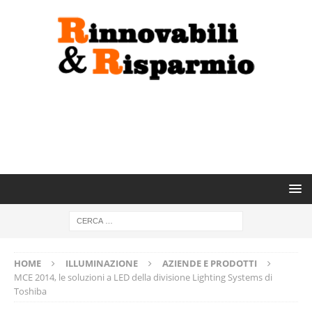
HOME
ILLUMINAZIONE
AZIENDE E PRODOTTI
MCE 2014, le soluzioni a LED della divisione Lighting Systems di
Toshiba