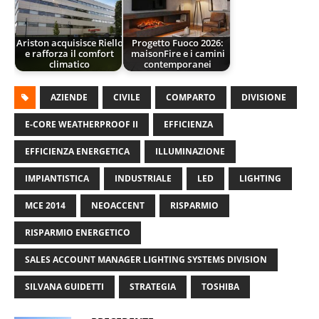
Ariston acquisisce Riello
Progetto Fuoco 2026:
e rafforza il comfort
maisonFire e i camini
climatico
contemporanei
AZIENDE
CIVILE
COMPARTO
DIVISIONE
E-CORE WEATHERPROOF II
EFFICIENZA
EFFICIENZA ENERGETICA
ILLUMINAZIONE
IMPIANTISTICA
INDUSTRIALE
LED
LIGHTING
MCE 2014
NEOACCENT
RISPARMIO
RISPARMIO ENERGETICO
SALES ACCOUNT MANAGER LIGHTING SYSTEMS DIVISION
SILVANA GUIDETTI
STRATEGIA
TOSHIBA