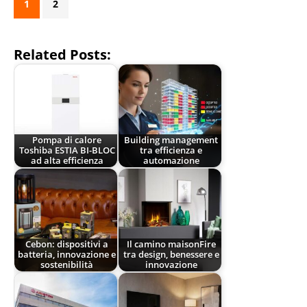
1
2
Related Posts:
Pompa di calore
Building management
Toshiba ESTIA BI-BLOC
tra efficienza e
ad alta efficienza
automazione
Cebon: dispositivi a
Il camino maisonFire
batteria, innovazione e
tra design, benessere e
sostenibilità
innovazione