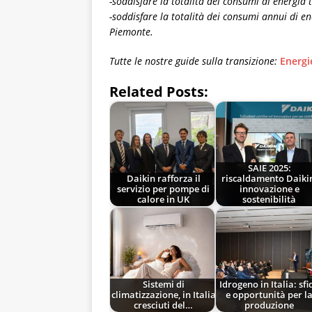
-soddisfare la totalità dei consumi di energia 
-soddisfare la totalità dei consumi annui di e
Piemonte.
Tutte le nostre guide sulla transizione:
Energi
Related Posts:
SAIE 2025:
Daikin rafforza il
riscaldamento Daiki
servizio per pompe di
innovazione e
calore in UK
sostenibilità
Sistemi di
Idrogeno in Italia: sfi
climatizzazione, in Italia
e opportunità per l
cresciuti del…
produzione