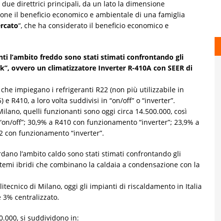
 due direttrici principali, da un lato la dimensione
ione il beneficio economico e ambientale di una famiglia
rcato
“, che ha considerato il beneficio economico e
nti l’ambito freddo sono stati stimati confrontando gli
rk”, ovvero un climatizzatore Inverter R-410A con SEER di
 che impiegano i refrigeranti R22 (non più utilizzabile in
 R410, a loro volta suddivisi in “on/off” o “inverter”.
ilano, quelli funzionanti sono oggi circa 14.500.000, così
“on/off”; 30,9% a R410 con funzionamento “inverter”; 23,9% a
2 con funzionamento “inverter”.
rdano l’ambito caldo sono stati stimati confrontando gli
stemi ibridi che combinano la caldaia a condensazione con la
ecnico di Milano, oggi gli impianti di riscaldamento in Italia
e 3% centralizzato.
0.000, si suddividono in: