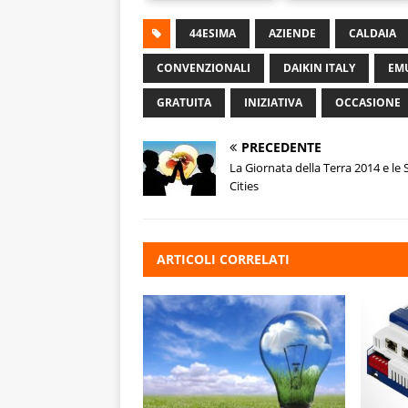
44ESIMA
AZIENDE
CALDAIA
CONVENZIONALI
DAIKIN ITALY
EM
GRATUITA
INIZIATIVA
OCCASIONE
PRECEDENTE
La Giornata della Terra 2014 e le
Cities
ARTICOLI CORRELATI