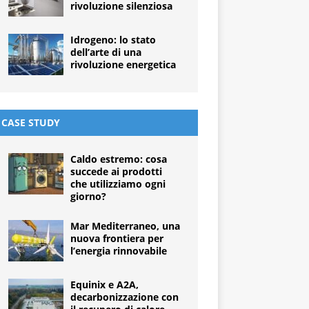
rivoluzione silenziosa
Idrogeno: lo stato
dell’arte di una
rivoluzione energetica
CASE STUDY
Caldo estremo: cosa
succede ai prodotti
che utilizziamo ogni
giorno?
Mar Mediterraneo, una
nuova frontiera per
l’energia rinnovabile
Equinix e A2A,
decarbonizzazione con