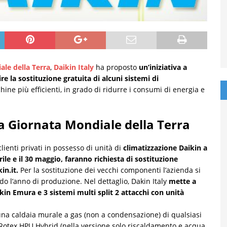
le della Terra
,
Daikin Italy
ha proposto
un’iniziativa a
re la sostituzione gratuita di alcuni sistemi di
ine più efficienti, in grado di ridurre i consumi di energia e
 la Giornata Mondiale della Terra
clienti privati in possesso di unità di
climatizzazione Daikin a
ile e il 30 maggio, faranno richiesta di sostituzione
in.it.
Per la sostituzione dei vecchi componenti l’azienda si
do l’anno di produzione. Nel dettaglio, Dakin Italy
mette a
kin Emura e 3 sistemi multi split 2 attacchi con unità
i una caldaia murale a gas (non a condensazione) di qualsiasi
 Rotex HPU Hybrid (nella versione solo riscaldamento e acqua