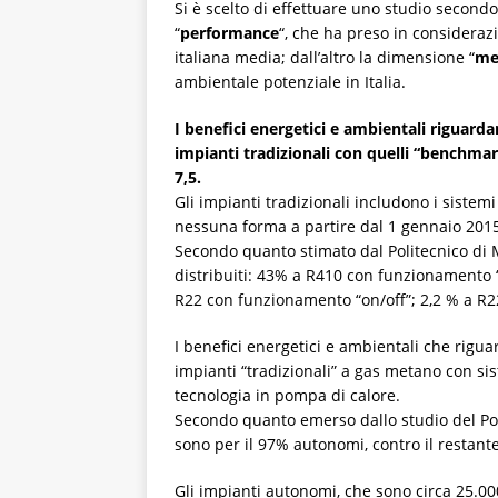
Si è scelto di effettuare uno studio secondo
“
performance
“, che ha preso in consideraz
italiana media; dall’altro la dimensione “
me
ambientale potenziale in Italia.
I benefici energetici e ambientali riguarda
impianti tradizionali con quelli “benchma
7,5.
Gli impianti tradizionali includono i sistemi
nessuna forma a partire dal 1 gennaio 2015) e
Secondo quanto stimato dal Politecnico di M
distribuiti: 43% a R410 con funzionamento 
R22 con funzionamento “on/off”; 2,2 % a R2
I benefici energetici e ambientali che rigua
impianti “tradizionali” a gas metano con si
tecnologia in pompa di calore.
Secondo quanto emerso dallo studio del Polit
sono per il 97% autonomi, contro il restant
Gli impianti autonomi, che sono circa 25.00