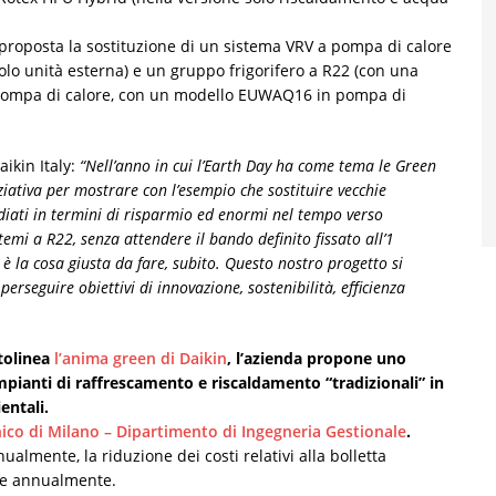
à proposta la sostituzione di un sistema VRV a pompa di calore
lo unità esterna) e un gruppo frigorifero a R22 (con una
 pompa di calore, con un modello EUWAQ16 in pompa di
ikin Italy:
“Nell’anno in cui l’Earth Day ha come tema le Green
ziativa per mostrare con l’esempio che sostituire vecchie
diati in termini di risparmio ed enormi nel tempo verso
emi a R22, senza attendere il bando definito fissato all’1
è la cosa giusta da fare, subito. Questo nostro progetto si
erseguire obiettivi di innovazione, sostenibilità, efficienza
tolinea
l’anima green di Daikin
, l’azienda propone uno
impianti di raffrescamento e riscaldamento “tradizionali” in
entali.
nico di Milano – Dipartimento di Ingegneria Gestionale
.
ualmente, la riduzione dei costi relativi alla bolletta
ate annualmente.