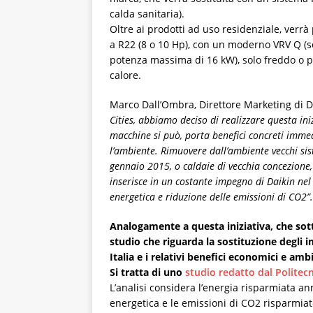
calda sanitaria).
Oltre ai prodotti ad uso residenziale, verr
a R22 (8 o 10 Hp), con un moderno VRV Q (so
potenza massima di 16 kW), solo freddo o
calore.
Marco Dall’Ombra, Direttore Marketing di Da
Cities, abbiamo deciso di realizzare questa ini
macchine si può, porta benefici concreti imme
l’ambiente. Rimuovere dall’ambiente vecchi sist
gennaio 2015, o caldaie di vecchia concezione, 
inserisce in un costante impegno di Daikin nel p
energetica e riduzione delle emissioni di CO2”.
Analogamente a questa iniziativa, che sot
studio che riguarda la sostituzione degli 
Italia e i relativi benefici economici e ambi
Si tratta di uno
studio redatto dal Politec
L’analisi considera l’energia risparmiata ann
energetica e le emissioni di CO2 risparmi