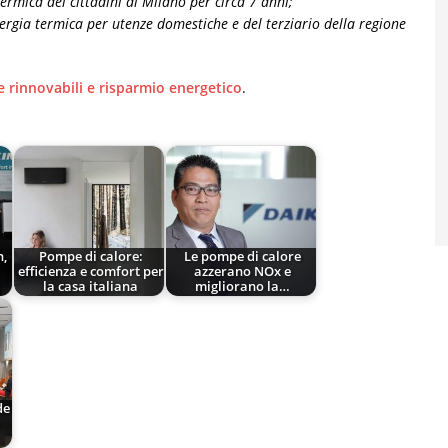
termica dei cittadini di Milano per circa 7 anni;
nergia termica per utenze domestiche e del terziario della regione
e rinnovabili e risparmio energetico
.
n,
Pompe di calore:
Le pompe di calore
efficienza e comfort per
azzerano NOx e
la casa italiana
migliorano la…
de
a