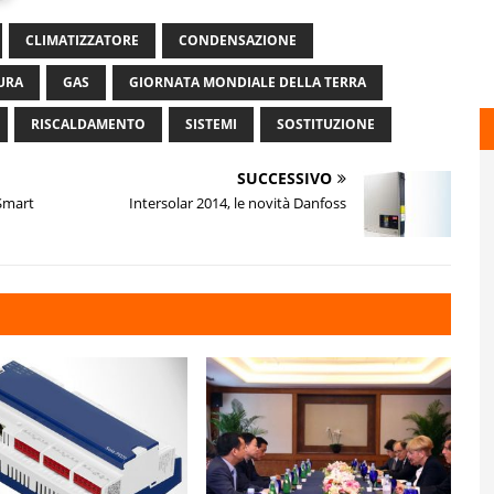
CLIMATIZZATORE
CONDENSAZIONE
URA
GAS
GIORNATA MONDIALE DELLA TERRA
RISCALDAMENTO
SISTEMI
SOSTITUZIONE
SUCCESSIVO
 Smart
Intersolar 2014, le novità Danfoss