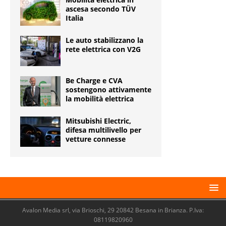
ascesa secondo TÜV
Italia
Le auto stabilizzano la
rete elettrica con V2G
Be Charge e CVA
sostengono attivamente
la mobilità elettrica
Mitsubishi Electric,
difesa multilivello per
vetture connesse
Avalon Media srl, via Brioschi, 29 20842 Besana in Brianza. P.Iva:
08119820960