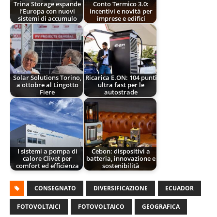
Trina Storage espande
Conto Termico 3.0:
l’Europa con nuovi
incentivi e novità per
sistemi di accumulo
imprese e edifici
Solar Solutions Torino,
Ricarica E.ON: 104 punti
a ottobre al Lingotto
ultra fast per le
Fiere
autostrade
I sistemi a pompa di
Cebon: dispositivi a
calore Clivet per
batteria, innovazione e
comfort ed efficienza
sostenibilità
CONSEGNATO
DIVERSIFICAZIONE
ECUADOR
FOTOVOLTAICI
FOTOVOLTAICO
GEOGRAFICA