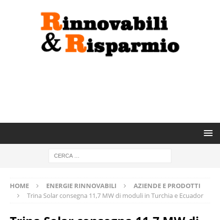
HOME
ENERGIE RINNOVABILI
AZIENDE E PRODOTTI
Trina Solar consegna 11,7 MW di moduli in Turchia e Ecuador