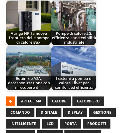
Auriga HP, la nuova
Pompe di calore 2G:
frontiera delle pompe
efficienza e sostenibilità
di calore Baxi
industriale
Equinix e A2A,
I sistemi a pompa di
decarbonizzazione con
calore Clivet per
il recupero di…
comfort ed efficienza
ARTECLIMA
CALORE
CALORIFERO
COMANDO
DIGITALE
DISPLAY
GESTIONE
INTELLIGENTE
LCD
PORTA
PRODOTTI