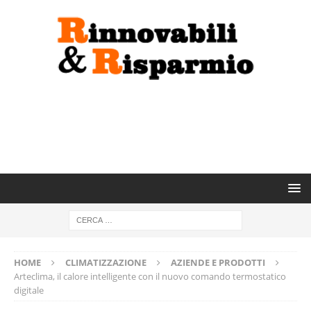
HOME
CLIMATIZZAZIONE
AZIENDE E PRODOTTI
Arteclima, il calore intelligente con il nuovo comando termostatico
digitale