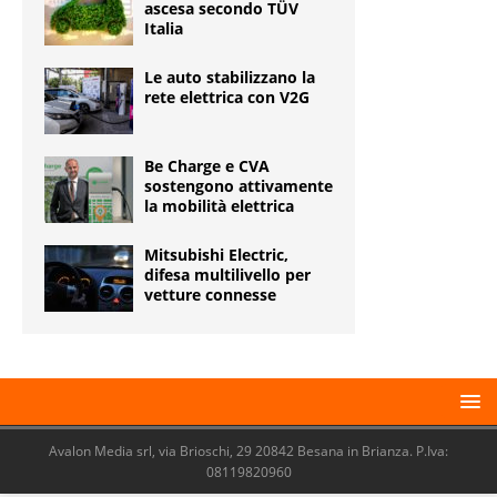
ascesa secondo TÜV
Italia
Le auto stabilizzano la
rete elettrica con V2G
Be Charge e CVA
sostengono attivamente
la mobilità elettrica
Mitsubishi Electric,
difesa multilivello per
vetture connesse
Avalon Media srl, via Brioschi, 29 20842 Besana in Brianza. P.Iva:
08119820960