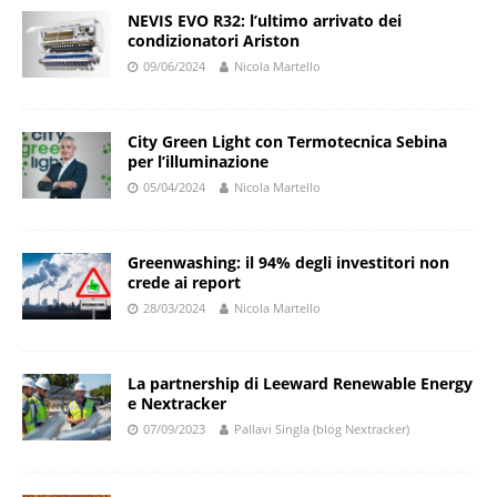
NEVIS EVO R32: l’ultimo arrivato dei
condizionatori Ariston
09/06/2024
Nicola Martello
City Green Light con Termotecnica Sebina
per l’illuminazione
05/04/2024
Nicola Martello
Greenwashing: il 94% degli investitori non
crede ai report
28/03/2024
Nicola Martello
La partnership di Leeward Renewable Energy
e Nextracker
07/09/2023
Pallavi Singla (blog Nextracker)