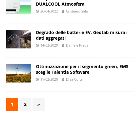
DUALCOOL Atmosfera
26/04/2022
Cristiano Sala
Degrado delle batterie EV, Geotab misura i
dati aggregati
14/02/2020
Daniele Preda
Ottimizzazione per il segmento green, EMS
sceglie Talentia Software
11/02/2020
Elisa Corti
1
2
»