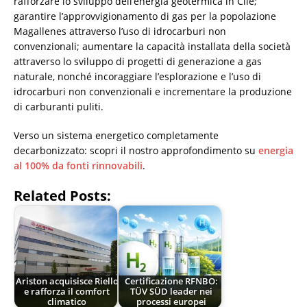
rafforzare lo sviluppo dell’energia geotermica in Cile;
garantire l’approvvigionamento di gas per la popolazione
Magallenes attraverso l’uso di idrocarburi non
convenzionali; aumentare la capacità installata della società
attraverso lo sviluppo di progetti di generazione a gas
naturale, nonché incoraggiare l’esplorazione e l’uso di
idrocarburi non convenzionali e incrementare la produzione
di carburanti puliti.
Verso un sistema energetico completamente
decarbonizzato: scopri il nostro approfondimento su
energia
al 100% da fonti rinnovabili
.
Related Posts:
Ariston acquisisce Riello
Certificazione RFNBO:
e rafforza il comfort
TÜV SÜD leader nei
climatico
processi europei