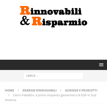
HOME
ENERGIE RINNOVABILI
AZIENDE E PRODOTTI
Cerro Pabellón, il primo impianto geotermico di EGP in Sud
America