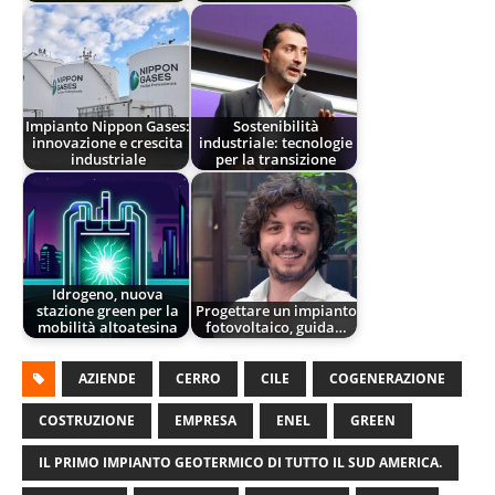
Impianto Nippon Gases:
Sostenibilità
innovazione e crescita
industriale: tecnologie
industriale
per la transizione
Idrogeno, nuova
stazione green per la
Progettare un impianto
mobilità altoatesina
fotovoltaico, guida…
AZIENDE
CERRO
CILE
COGENERAZIONE
COSTRUZIONE
EMPRESA
ENEL
GREEN
IL PRIMO IMPIANTO GEOTERMICO DI TUTTO IL SUD AMERICA.