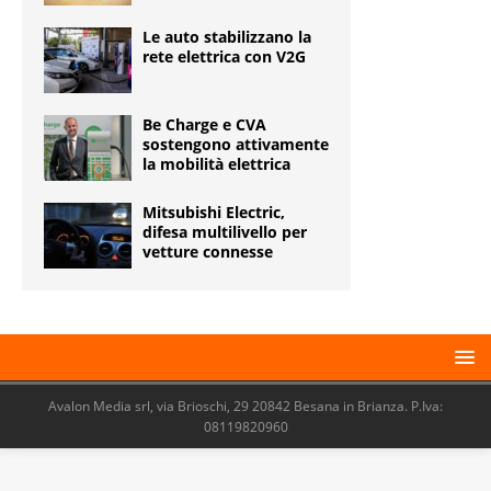
Le auto stabilizzano la
rete elettrica con V2G
Be Charge e CVA
sostengono attivamente
la mobilità elettrica
Mitsubishi Electric,
difesa multilivello per
vetture connesse
Avalon Media srl, via Brioschi, 29 20842 Besana in Brianza. P.Iva:
08119820960