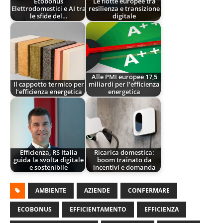
Ecobonus
Le flotte europee tra
Elettrodomestici e AI tra
resilienza e transizione
le sfide del…
digitale
Alle PMI europee 17,5
Il cappotto termico per
miliardi per l’efficienza
l’efficienza energetica
energetica
Efficienza, RS Italia
Ricarica domestica:
guida la svolta digitale
boom trainato da
e sostenibile
incentivi e domanda
AMBIENTE
AZIENDE
CONFERMARE
ECOBONUS
EFFICIENTAMENTO
EFFICIENZA