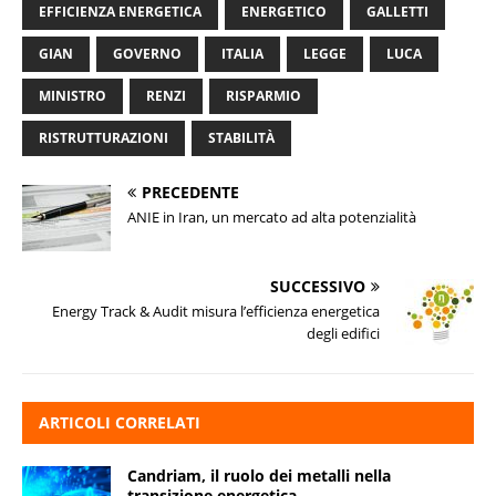
EFFICIENZA ENERGETICA
ENERGETICO
GALLETTI
GIAN
GOVERNO
ITALIA
LEGGE
LUCA
MINISTRO
RENZI
RISPARMIO
RISTRUTTURAZIONI
STABILITÀ
PRECEDENTE
ANIE in Iran, un mercato ad alta potenzialità
SUCCESSIVO
Energy Track & Audit misura l’efficienza energetica
degli edifici
ARTICOLI CORRELATI
Candriam, il ruolo dei metalli nella
transizione energetica