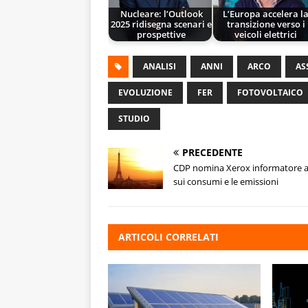
Nucleare: l’Outlook
L’Europa accelera l
2025 ridisegna scenari e
transizione verso i
prospettive
veicoli elettrici
ANALISI
ANNI
ARCO
AS
EVOLUZIONE
FER
FOTOVOLTAICO
STUDIO
PRECEDENTE
CDP nomina Xerox informatore af
sui consumi e le emissioni
ARTICOLI CORRELATI