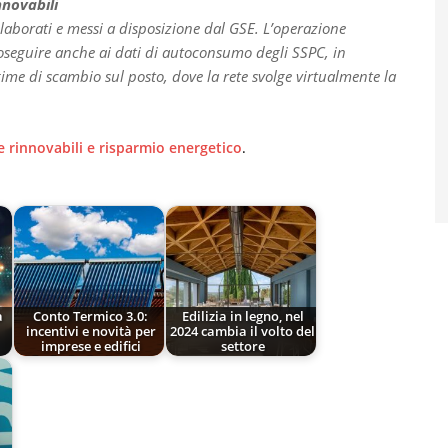
nnovabili
laborati e messi a disposizione dal GSE. L’operazione
oseguire anche ai dati di autoconsumo degli SSPC, in
gime di scambio sul posto, dove la rete svolge virtualmente la
e rinnovabili e risparmio energetico
.
a
Conto Termico 3.0:
Edilizia in legno, nel
incentivi e novità per
2024 cambia il volto del
imprese e edifici
settore