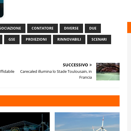
a
SOCIAZIONE
CONTATORE
DIVERSE
DUE
GSE
PROIEZIONI
RINNOVABILI
SCENARI
SUCCESSIVO
fidabile
Carecaled illumina lo Stade Toulousain, in
Francia