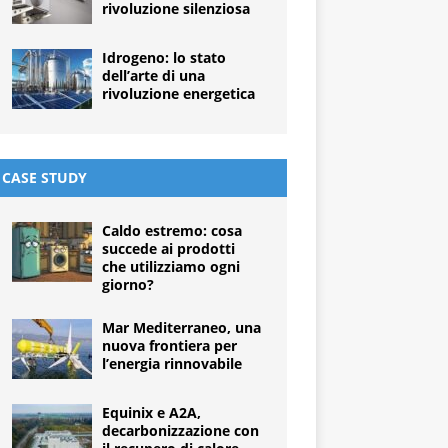
rivoluzione silenziosa
Idrogeno: lo stato
dell’arte di una
rivoluzione energetica
CASE STUDY
Caldo estremo: cosa
succede ai prodotti
che utilizziamo ogni
giorno?
Mar Mediterraneo, una
nuova frontiera per
l’energia rinnovabile
Equinix e A2A,
decarbonizzazione con