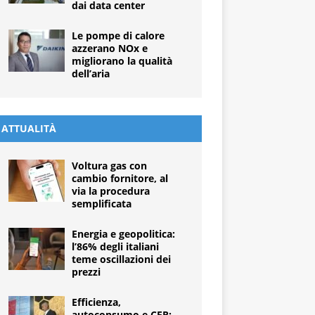
dai data center
Le pompe di calore
azzerano NOx e
migliorano la qualità
dell’aria
ATTUALITÀ
Voltura gas con
cambio fornitore, al
via la procedura
semplificata
Energia e geopolitica:
l’86% degli italiani
teme oscillazioni dei
prezzi
Efficienza,
autoconsumo e CER: