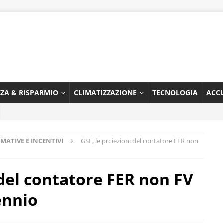
NZA & RISPARMIO
CLIMATIZZAZIONE
TECNOLOGIA
ACC
MATIVE E INCENTIVI
GSE, le proiezioni del contatore FER non
 del contatore FER non FV
ennio