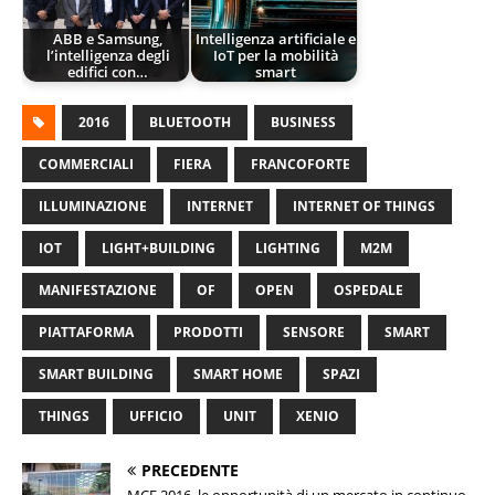
ABB e Samsung,
Intelligenza artificiale e
l’intelligenza degli
IoT per la mobilità
edifici con…
smart
2016
BLUETOOTH
BUSINESS
COMMERCIALI
FIERA
FRANCOFORTE
ILLUMINAZIONE
INTERNET
INTERNET OF THINGS
IOT
LIGHT+BUILDING
LIGHTING
M2M
MANIFESTAZIONE
OF
OPEN
OSPEDALE
PIATTAFORMA
PRODOTTI
SENSORE
SMART
SMART BUILDING
SMART HOME
SPAZI
THINGS
UFFICIO
UNIT
XENIO
PRECEDENTE