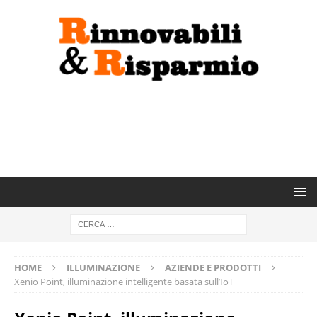
HOME
ILLUMINAZIONE
AZIENDE E PRODOTTI
Xenio Point, illuminazione intelligente basata sull’IoT