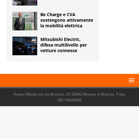
Be Charge e CVA
sostengono attivamente
la mobilità elettrica
Mitsubishi Electric,
difesa multilivello per
vetture connesse
Avalon Media srl, via Brioschi, 29 20842 Besana in Brianza. P.Iva:
08119820960