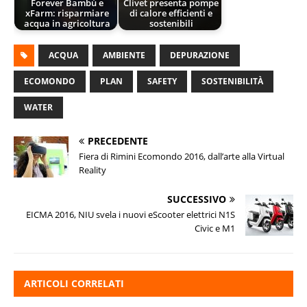
Forever Bambù e
Clivet presenta pompe
xFarm: risparmiare
di calore efficienti e
acqua in agricoltura
sostenibili
ACQUA
AMBIENTE
DEPURAZIONE
ECOMONDO
PLAN
SAFETY
SOSTENIBILITÀ
WATER
PRECEDENTE
Fiera di Rimini Ecomondo 2016, dall’arte alla Virtual
Reality
SUCCESSIVO
EICMA 2016, NIU svela i nuovi eScooter elettrici N1S
Civic e M1
ARTICOLI CORRELATI