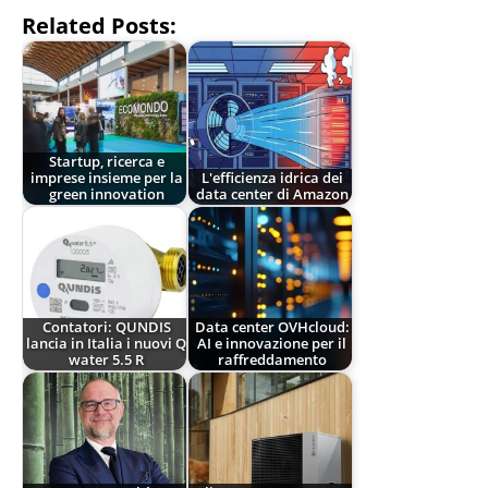
Related Posts:
Startup, ricerca e
imprese insieme per la
L'efficienza idrica dei
green innovation
data center di Amazon
Contatori: QUNDIS
Data center OVHcloud:
lancia in Italia i nuovi Q
AI e innovazione per il
water 5.5 R
raffreddamento