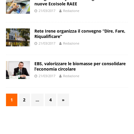
nuove EcoIsole RAEE
21/03/2017
Redazione
Rete Irene organizza il convegno “Dire, Fare,
Riqualificare”
21/03/2017
Redazione
EBS, valorizzare le biomasse per consolidare
l’economia circolare
21/03/2017
Redazione
1
2
…
4
»