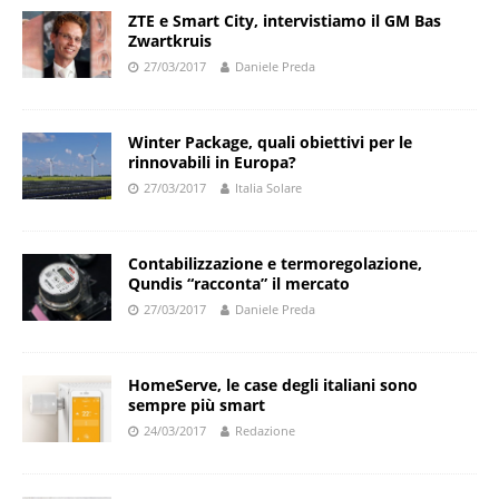
ZTE e Smart City, intervistiamo il GM Bas
Zwartkruis
27/03/2017
Daniele Preda
Winter Package, quali obiettivi per le
rinnovabili in Europa?
27/03/2017
Italia Solare
Contabilizzazione e termoregolazione,
Qundis “racconta” il mercato
27/03/2017
Daniele Preda
HomeServe, le case degli italiani sono
sempre più smart
24/03/2017
Redazione