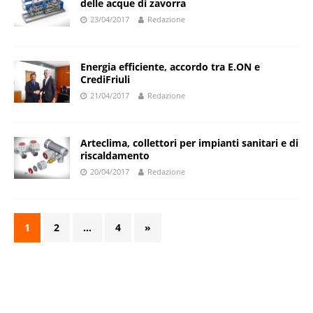
delle acque di zavorra
23/04/2017
Redazione
Energia efficiente, accordo tra E.ON e
CrediFriuli
21/04/2017
Redazione
Arteclima, collettori per impianti sanitari e di
riscaldamento
20/04/2017
Redazione
1
2
…
4
»