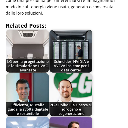
come una possibilità per differenziarsi re-immaginando il
modo in cui l’energia viene usata, generata o conservata
dalle loro soluzioni.
Related Posts:
LG per la progettazione
Schneider, NVIDIA e
e la simulazione HVAC
AVEVA insieme per i
avanzate
data center
Efficienza, RS Italia
2G e PoliMI, la ricerca su
guida la svolta digitale
idrogeno e
e sostenibile
cogenerazione