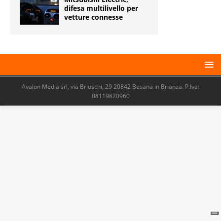
difesa multilivello per
vetture connesse
Avalon Media srl, via Brioschi, 29 20842 Besana in Brianza. P.Iva:
08119820960