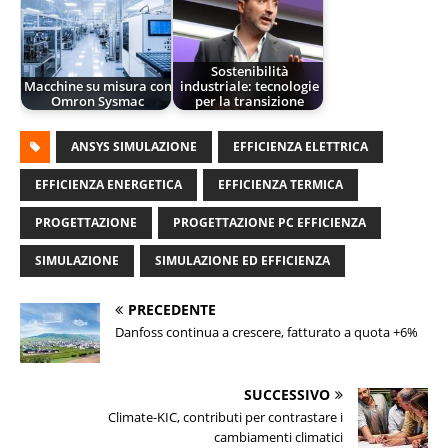
Sostenibilità
Macchine su misura con
industriale: tecnologie
Omron Sysmac
per la transizione
ANSYS SIMULAZIONE
EFFICIENZA ELETTRICA
EFFICIENZA ENERGETICA
EFFICIENZA TERMICA
PROGETTAZIONE
PROGETTAZIONE PC EFFICIENZA
SIMULAZIONE
SIMULAZIONE ED EFFICIENZA
PRECEDENTE
Danfoss continua a crescere, fatturato a quota +6%
SUCCESSIVO
Climate-KIC, contributi per contrastare i
cambiamenti climatici