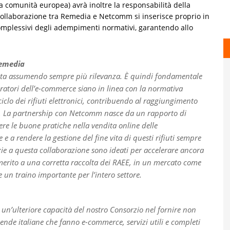
a comunità europea) avrà inoltre la responsabilità della
collaborazione tra Remedia e Netcomm si inserisce proprio in
i complessivi degli adempimenti normativi, garantendo allo
Remedia
i sta assumendo sempre più rilevanza. È quindi fondamentale
eratori dell’e-commerce siano in linea con la normativa
iclo dei rifiuti elettronici, contribuendo al raggiungimento
pea. La partnership con Netcomm nasce da un rapporto di
re le buone pratiche nella vendita online delle
 e a rendere la gestione del fine vita di questi rifiuti sempre
azie a questa collaborazione sono ideati per accelerare ancora
n merito a una corretta raccolta dei RAEE, in un mercato come
un traino importante per l’intero settore.
n’ulteriore capacità del nostro Consorzio nel fornire non
ziende italiane che fanno e-commerce, servizi utili e completi