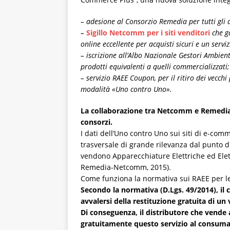
– adesione al Consorzio Remedia per tutti gli
–
Sigillo Netcomm per i siti venditori
che g
online eccellente per acquisti sicuri e un servi
– iscrizione all’Albo Nazionale Gestori Ambient
prodotti equivalenti a quelli commercializzati;
– servizio RAEE Coupon, per il ritiro dei vecchi
modalità «Uno contro Uno».
La collaborazione tra Netcomm e Remedia of
consorzi.
I dati dell’Uno contro Uno sui siti di e-co
trasversale di grande rilevanza dal punto d
vendono Apparecchiature Elettriche ed Elett
Remedia-Netcomm, 2015).
Come funziona la normativa sui RAEE per le
Secondo la normativa (D.Lgs. 49/2014), il 
avvalersi della restituzione gratuita di u
Di conseguenza, il distributore che vende 
gratuitamente questo servizio al consuma