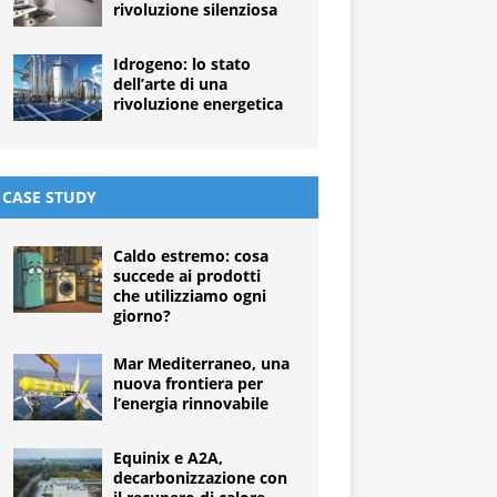
rivoluzione silenziosa
Idrogeno: lo stato
dell’arte di una
rivoluzione energetica
CASE STUDY
Caldo estremo: cosa
succede ai prodotti
che utilizziamo ogni
giorno?
Mar Mediterraneo, una
nuova frontiera per
l’energia rinnovabile
Equinix e A2A,
decarbonizzazione con