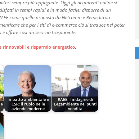
atori sempre più appagante. Oggi gli acquirenti online si
isfatti in tempi rapidi e in modo facile: disporre di un
dei RAEE come quello proposto da Netcomm e Remedia va
enticare che per i siti di e-commerce ciò si traduce nel poter
e offrire così un servizio trasparente.
e rinnovabili e risparmio energetico
.
Impatto ambientale e
RAEE: l’indagine di
le
CSR: il ruolo nelle
Legambiente nei punti
…
aziende moderne
vendita