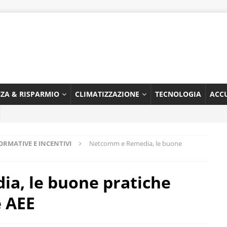
NZA & RISPARMIO
CLIMATIZZAZIONE
TECNOLOGIA
ACC
RMATIVE E INCENTIVI
Netcomm e Remedia, le buone
a, le buone pratiche
e AEE