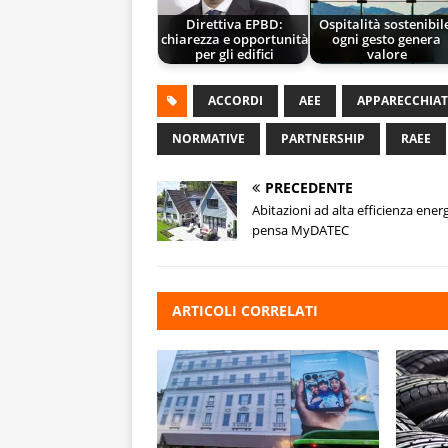
Direttiva EPBD:
Ospitalità sostenibil
chiarezza e opportunità
ogni gesto genera
per gli edifici
valore
ACCORDI
AEE
APPARECCHIAT
NORMATIVE
PARTNERSHIP
RAEE
PRECEDENTE
Abitazioni ad alta efficienza energ
pensa MyDATEC
ARTICOLI CORRELATI