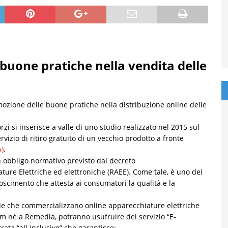
uone pratiche nella vendita delle
omozione delle buone pratiche nella distribuzione online delle
zi si inserisce a valle di uno studio realizzato nel 2015 sul
rvizio di ritiro gratuito di un vecchio prodotto a fronte
)
.
un obbligo normativo previsto dal decreto
iature Elettriche ed elettroniche (RAEE). Come tale, è uno dei
noscimento che attesta ai consumatori la qualità e la
nde che commercializzano online apparecchiature elettriche
m né a Remedia, potranno usufruire del servizio “E-
ta “all inclusive” che garantisce: