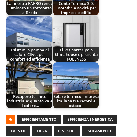
La finestra FAKRO rende
Conto Termico 3.0:
luminoso un sottotetto
incentivi e novità per
a Breda
imprese e edifici
I sistemi a pompa di
Clivet partecipa a
calore Clivet per
Klimahouse e presenta
comfort ed efficienza
FULLNESS
Recupero termico
Solare termico: impresa
industriale: quanto vale
italiana tra record e
il calore…
ostacoli
EFFICIENTAMENTO
EFFICIENZA ENERGETICA
EVENTO
FIERA
FINESTRE
ISOLAMENTO