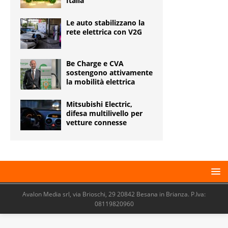
Italia
Le auto stabilizzano la
rete elettrica con V2G
Be Charge e CVA
sostengono attivamente
la mobilità elettrica
Mitsubishi Electric,
difesa multilivello per
vetture connesse
Avalon Media srl, via Brioschi, 29 20842 Besana in Brianza. P.Iva:
08119820960