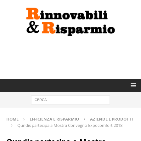
HOME
EFFICIENZA E RISPARMIO
AZIENDE E PRODOTTI
Qundis partecipa a Mostra Convegno Expocomfort 2018