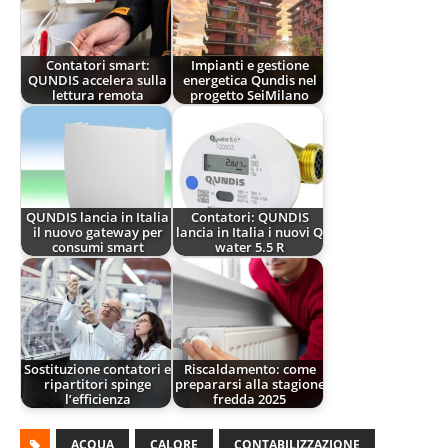
Contatori smart:
Impianti e gestione
QUNDIS accelera sulla
energetica Qundis nel
lettura remota
progetto SeiMilano
QUNDIS lancia in Italia
Contatori: QUNDIS
il nuovo gateway per
lancia in Italia i nuovi Q
consumi smart
water 5.5 R
Sostituzione contatori e
Riscaldamento: come
ripartitori spinge
prepararsi alla stagione
l’efficienza
fredda 2025
ACQUA
CALORE
CONTABILIZZAZIONE