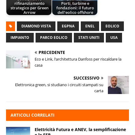
rifinanziamento
Porti, turbine e
strategico per Green
fondazioni: il futuro
Arrow
dell’eolico offshore
DIAMOND VISTA
EGPNA
ENEL
EOLICO
IMPIANTO
PARCO EOLICO
STATI UNITI
USA
PRECEDENTE
Eco e Link, l’architettura Danfoss per riscaldare la
casa
SUCCESSIVO
Elettronica green, si studiano i circuiti stampati su
carta
ARTICOLI CORRELATI
Elettricità Futura e ANEV, la semplificazione
e le FER