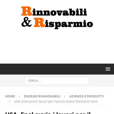
HOME
ENERGIE RINNOVABILI
AZIENDE E PRODOTTI
USA, Enel avvia i lavori per il parco eolico Diamond Vista