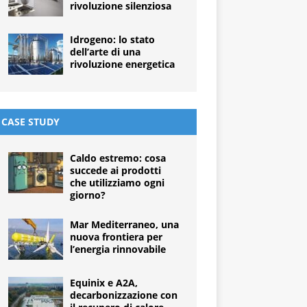
rivoluzione silenziosa
Idrogeno: lo stato
dell’arte di una
rivoluzione energetica
CASE STUDY
Caldo estremo: cosa
succede ai prodotti
che utilizziamo ogni
giorno?
Mar Mediterraneo, una
nuova frontiera per
l’energia rinnovabile
Equinix e A2A,
decarbonizzazione con