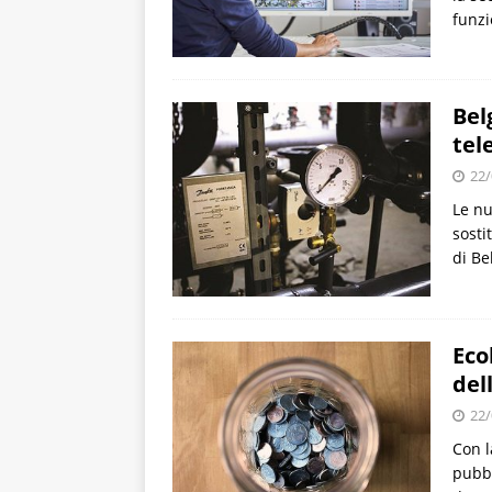
funzi
Bel
tel
22/
Le nu
sosti
di Be
Eco
del
22/
Con l
pubbl