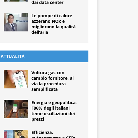
dai data center
Le pompe di calore
azzerano NOx e
migliorano la qualità
dell’aria
ATTUALITÀ
Voltura gas con
cambio fornitore, al
via la procedura
semplificata
Energia e geopolitica:
l’86% degli italiani
teme oscillazioni dei
prezzi
Efficienza,
autoconsumo e CER: