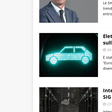
Le Sm
trend
entro
Ele
sul
29/
È sta
“Euro
diven
Int
SIG
27/
Inter