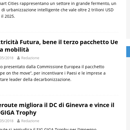
art Cities rappresentano un settore in grande fermento, un
 di urbanizzazione intelligente che vale oltre 2 trilioni USD
 il 2025.
ttricità Futura, bene il terzo pacchetto Ue
la mobilità
05/2018
Redazione
to presentato dalla Commissione Europea il pacchetto
pe on the move”, per incentivare i Paesi e le imprese a
tare leader della decarbonizzazione.
eroute migliora il DC di Ginevra e vince il
 GIGA Trophy
05/2018
Redazione
oute si aggiudica il SIG GIGA Trophy per l’impegno