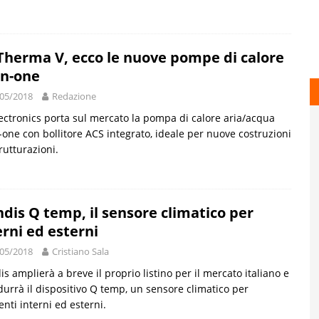
Therma V, ecco le nuove pompe di calore
-in-one
05/2018
Redazione
ectronics porta sul mercato la pompa di calore aria/acqua
n-one con bollitore ACS integrato, ideale per nuove costruzioni
trutturazioni.
dis Q temp, il sensore climatico per
erni ed esterni
05/2018
Cristiano Sala
s amplierà a breve il proprio listino per il mercato italiano e
durrà il dispositivo Q temp, un sensore climatico per
nti interni ed esterni.