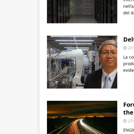
nell’
del d
Del
27/
La co
produ
evide
For
the
27/
ENGIE