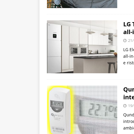
LG 
all
21/
LG El
all-i
e ris
Qun
int
19/
Qundi
intro
ambie