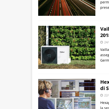
perme
prese
Vai
201
24/
Vaill
asseg
Germ
Hex
di 
22/
Hexag
la se