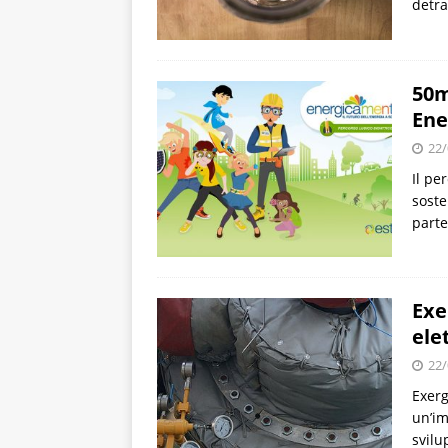
detra
50m
Ene
22/
Il pe
soste
parte
Exe
ele
22/
Exerg
un’im
svilu