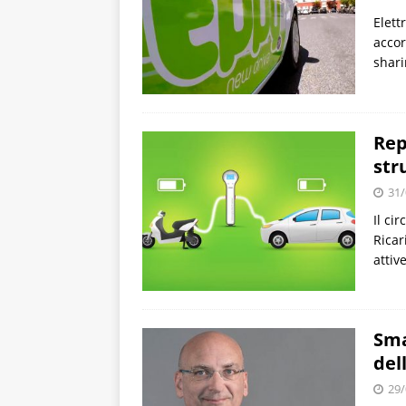
Elett
accor
shari
Rep
str
31/
Il ci
Ricar
attive
Sma
dell
29/