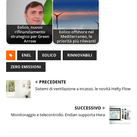
Eolico, nuovo
rifinanziamento
Eolico offshore nel
strategico per Green
Mediterraneo, le
Arrow
priorità più rilevanti
ENEL
EOLICO
RINNOVABILI
ZERO EMISSIONI
PRECEDENTE
Sistemi di ventilazione a incasso, le novità Helty Flow
SUCCESSIVO
Monitoraggio e telecontrollo, Endian supporta Hera