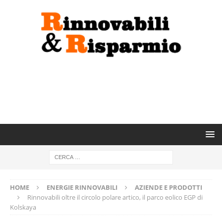
HOME
ENERGIE RINNOVABILI
AZIENDE E PRODOTTI
Rinnovabili oltre il circolo polare artico, il parco eolico EGP di
Kolskaya