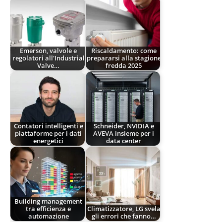
Emerson, valvole e
Riscaldamento: come
regolatori all'Industrial
prepararsi alla stagione
Valve…
fredda 2025
Contatori intelligenti e
Schneider, NVIDIA e
piattaforme per i dati
AVEVA insieme per i
energetici
data center
Building management
tra efficienza e
Climatizzatore, LG svela
automazione
gli errori che fanno…