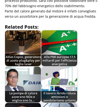
processo produttivo. Sarà così possibile soddisfare oltre il
70% del fabbisogno energetico dello stabilimento.
Parte del calore generato dal motore è infatti convogliato
verso un assorbitore per la generazione di acqua fredda.
Related Posts:
Atlas Copco, generatore
Alle PMI europee 17,5
di azoto plug&play per
miliardi per l’efficienza
taglio laser
energetica
Le pompe di calore
Il lavoro ibrido riduce
azzerano NOx e
emissioni e
migliorano la…
pendolarismo urbano