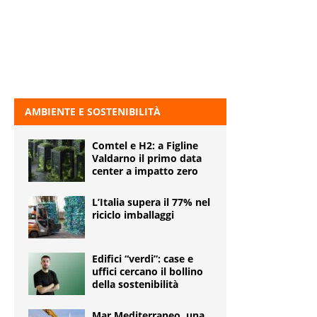
AMBIENTE E SOSTENIBILITÀ
Comtel e H2: a Figline
Valdarno il primo data
center a impatto zero
L’Italia supera il 77% nel
riciclo imballaggi
Edifici “verdi”: case e
uffici cercano il bollino
della sostenibilità
Mar Mediterraneo, una