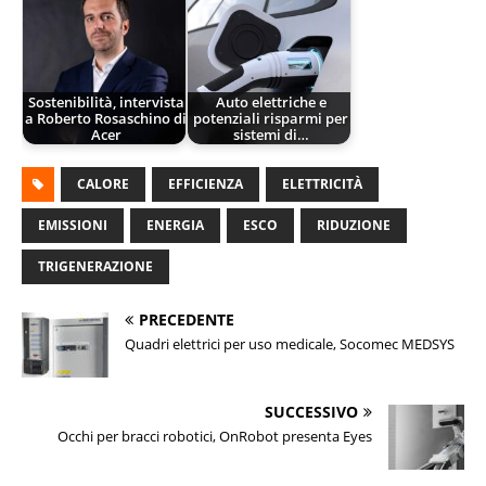
Sostenibilità, intervista
Auto elettriche e
a Roberto Rosaschino di
potenziali risparmi per
Acer
sistemi di…
CALORE
EFFICIENZA
ELETTRICITÀ
EMISSIONI
ENERGIA
ESCO
RIDUZIONE
TRIGENERAZIONE
PRECEDENTE
Quadri elettrici per uso medicale, Socomec MEDSYS
SUCCESSIVO
Occhi per bracci robotici, OnRobot presenta Eyes