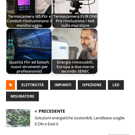
Termocamera i65 Flir e
Termocamera FLIR ONE
Condoit rivoluzionano il
Pro rivoluziona i test
monitoraggio
sulle murature
Qualità Flir ed Extech:
Energie rinnovabili,
nuovi strumenti per
Europa a due marce
professionisti
secondo SENEC
ELETTRICITÀ
IMPIANTI
ISPEZIONE
LED
MISURATORE
PRECEDENTE
Soluzioni energetiche sostenibili, Lendlease sceglie
E.ON e Enel X