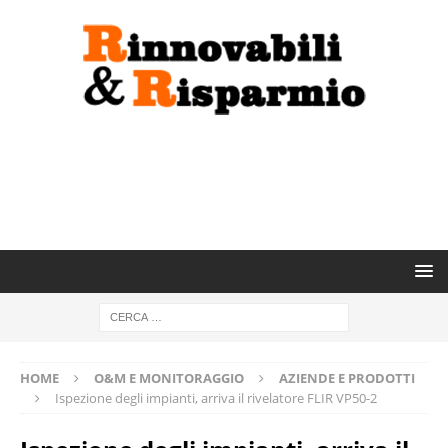
HOME
O&M E MONITORAGGIO
AZIENDE E PRODOTTI
Ispezione degli impianti, arriva il rivelatore FLIR VP50-2