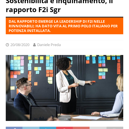
Sostenibilità e inquinamento, il
rapporto F2i Sgr
DAL RAPPORTO EMERGE LA LEADERSHIP DI F2I NELLE
RINNOVABILI; HA DATO VITA AL PRIMO POLO ITALIANO PER
POTENZA INSTALLATA.
20/08/2020
Daniele Preda