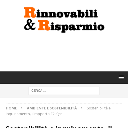
HOME
AMBIENTE E SOSTENIBILITÀ
Sostenibilità e
inquinamento, il rapporto F2i Sgr