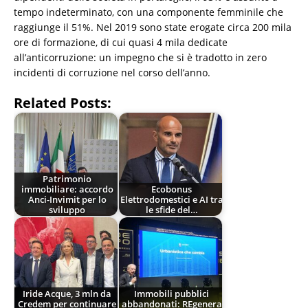
tempo indeterminato, con una componente femminile che
raggiunge il 51%. Nel 2019 sono state erogate circa 200 mila
ore di formazione, di cui quasi 4 mila dedicate
all’anticorruzione: un impegno che si è tradotto in zero
incidenti di corruzione nel corso dell’anno.
Related Posts:
Patrimonio
immobiliare: accordo
Ecobonus
Anci-Invimit per lo
Elettrodomestici e AI tra
sviluppo
le sfide del…
Iride Acque, 3 mln da
Immobili pubblici
Credem per continuare
abbandonati: REgenera