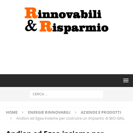
HOME
ENERGIE RINNOVABILI
AZIENDE E PRODOTTI
Andion ed Egea insieme per costruire un impianto di BIO-GNL