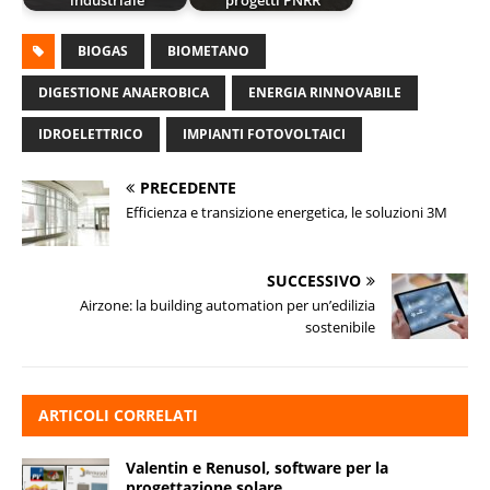
industriale
progetti PNRR
BIOGAS
BIOMETANO
DIGESTIONE ANAEROBICA
ENERGIA RINNOVABILE
IDROELETTRICO
IMPIANTI FOTOVOLTAICI
PRECEDENTE
Efficienza e transizione energetica, le soluzioni 3M
SUCCESSIVO
Airzone: la building automation per un’edilizia
sostenibile
ARTICOLI CORRELATI
Valentin e Renusol, software per la
progettazione solare