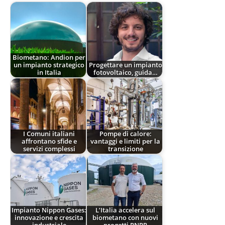
Biometano: Andion per
un impianto strategico
Progettare un impianto
in Italia
fotovoltaico, guida…
I Comuni italiani
Pompe di calore:
affrontano sfide e
vantaggi e limiti per la
servizi complessi
transizione
Impianto Nippon Gases:
L’Italia accelera sul
innovazione e crescita
biometano con nuovi