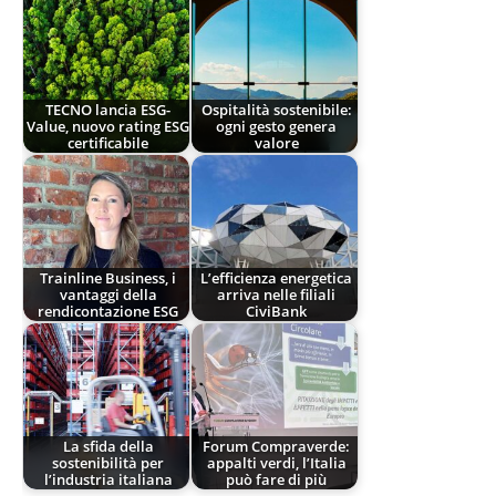
TECNO lancia ESG-
Ospitalità sostenibile:
Value, nuovo rating ESG
ogni gesto genera
certificabile
valore
Trainline Business, i
L’efficienza energetica
vantaggi della
arriva nelle filiali
rendicontazione ESG
CiviBank
La sfida della
Forum Compraverde:
sostenibilità per
appalti verdi, l’Italia
l’industria italiana
può fare di più