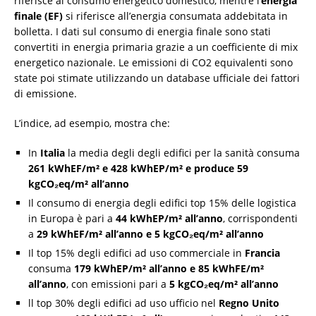
riferisce al consumo energetico domestico, mentre l’
energia
finale (EF)
si riferisce all’energia consumata addebitata in
bolletta. I dati sul consumo di energia finale sono stati
convertiti in energia primaria grazie a un coefficiente di mix
energetico nazionale. Le emissioni di CO2 equivalenti sono
state poi stimate utilizzando un database ufficiale dei fattori
di emissione.
L’indice, ad esempio, mostra che:
In
Italia
la media degli degli edifici per la sanità consuma
261 kWhEF/m² e 428 kWhEP/m² e produce 59
kgCO₂eq/m² all’anno
Il consumo di energia degli edifici top 15% delle logistica
in Europa è pari a
44 kWhEP/m² all’anno
, corrispondenti
a
29 kWhEF/m² all’anno e 5 kgCO₂eq/m² all’anno
Il top 15% degli edifici ad uso commerciale in
Francia
consuma
179 kWhEP/m² all’anno e 85 kWhFE/m²
all’anno
, con emissioni pari a
5 kgCO₂eq/m² all’anno
ll top 30% degli edifici ad uso ufficio nel
Regno Unito