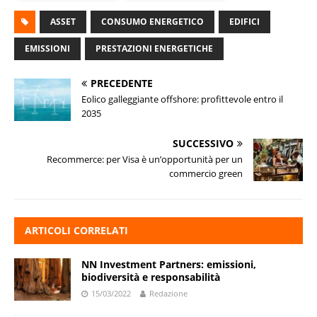
ASSET
CONSUMO ENERGETICO
EDIFICI
EMISSIONI
PRESTAZIONI ENERGETICHE
PRECEDENTE
Eolico galleggiante offshore: profittevole entro il
2035
SUCCESSIVO
Recommerce: per Visa è un’opportunità per un
commercio green
ARTICOLI CORRELATI
NN Investment Partners: emissioni,
biodiversità e responsabilità
15/03/2022
Redazione