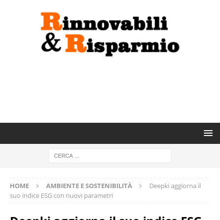
HOME
AMBIENTE E SOSTENIBILITÀ
Deepki aggiorna il
suo indice ESG con nuovi parametri