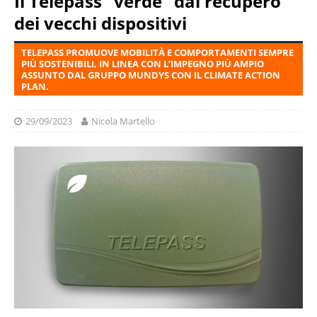
Il Telepass “verde” dal recupero
dei vecchi dispositivi
TELEPASS PROMUOVE MOBILITÀ E COMPORTAMENTI SEMPRE
PIÙ SOSTENIBILI, IN LINEA CON L’IMPEGNO PIÙ AMPIO
ASSUNTO DAL GRUPPO MUNDYS CON IL CLIMATE ACTION
PLAN.
29/09/2023
Nicola Martello