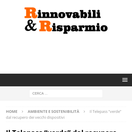
HOME
AMBIENTE E SOSTENIBILITÀ
Il Telepass “verde”
dal recupero dei vecchi dispositivi