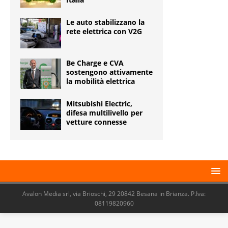
Le auto stabilizzano la
rete elettrica con V2G
Be Charge e CVA
sostengono attivamente
la mobilità elettrica
Mitsubishi Electric,
difesa multilivello per
vetture connesse
Avalon Media srl, via Brioschi, 29 20842 Besana in Brianza. P.Iva:
08119820960