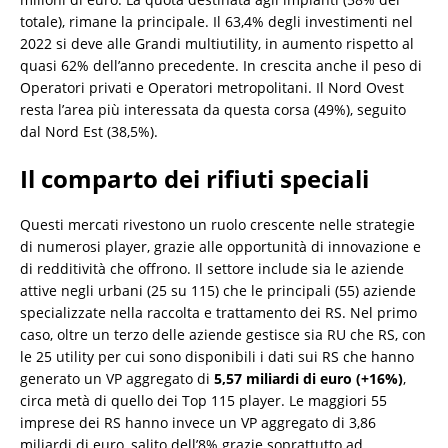
totale), rimane la principale. Il 63,4% degli investimenti nel
2022 si deve alle Grandi multiutility, in aumento rispetto al
quasi 62% dell’anno precedente. In crescita anche il peso di
Operatori privati e Operatori metropolitani. Il Nord Ovest
resta l’area più interessata da questa corsa (49%), seguito
dal Nord Est (38,5%).
Il comparto dei rifiuti speciali
Questi mercati rivestono un ruolo crescente nelle strategie
di numerosi player, grazie alle opportunità di innovazione e
di redditività che offrono. Il settore include sia le aziende
attive negli urbani (25 su 115) che le principali (55) aziende
specializzate nella raccolta e trattamento dei RS. Nel primo
caso, oltre un terzo delle aziende gestisce sia RU che RS, con
le 25 utility per cui sono disponibili i dati sui RS che hanno
generato un VP aggregato di
5,57 miliardi di euro (+16%)
,
circa metà di quello dei Top 115 player. Le maggiori 55
imprese dei RS hanno invece un VP aggregato di 3,86
miliardi di euro, salito dell’8% grazie soprattutto ad