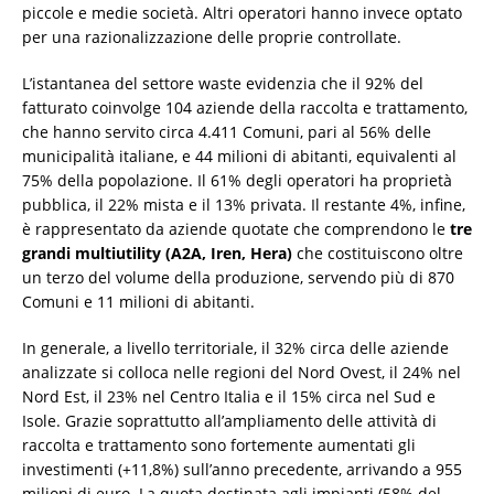
piccole e medie società. Altri operatori hanno invece optato
per una razionalizzazione delle proprie controllate.
L’istantanea del settore waste evidenzia che il 92% del
fatturato coinvolge 104 aziende della raccolta e trattamento,
che hanno servito circa 4.411 Comuni, pari al 56% delle
municipalità italiane, e 44 milioni di abitanti, equivalenti al
75% della popolazione. Il 61% degli operatori ha proprietà
pubblica, il 22% mista e il 13% privata. Il restante 4%, infine,
è rappresentato da aziende quotate che comprendono le
tre
grandi multiutility (A2A, Iren, Hera)
che costituiscono oltre
un terzo del volume della produzione, servendo più di 870
Comuni e 11 milioni di abitanti.
In generale, a livello territoriale, il 32% circa delle aziende
analizzate si colloca nelle regioni del Nord Ovest, il 24% nel
Nord Est, il 23% nel Centro Italia e il 15% circa nel Sud e
Isole. Grazie soprattutto all’ampliamento delle attività di
raccolta e trattamento sono fortemente aumentati gli
investimenti (+11,8%) sull’anno precedente, arrivando a 955
milioni di euro. La quota destinata agli impianti (58% del