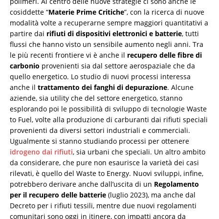
polimeri. Al centro delle nuove strategie ci sono anche le
cosiddette “
Materie Prime Critiche
”, con la ricerca di nuove
modalità volte a recuperarne sempre maggiori quantitativi a
partire dai
rifiuti di dispositivi elettronici e batterie
, tutti
flussi che hanno visto un sensibile aumento negli anni. Tra
le più recenti frontiere vi è anche il
recupero delle fibre di
carbonio
provenienti sia dal settore aerospaziale che da
quello energetico. Lo studio di nuovi processi interessa
anche il
trattamento dei fanghi di depurazione
. Alcune
aziende, sia utility che del settore energetico, stanno
esplorando poi le possibilità di sviluppo di tecnologie Waste
to Fuel, volte alla produzione di carburanti dai rifiuti speciali
provenienti da diversi settori industriali e commerciali.
Ugualmente si stanno studiando processi per ottenere
idrogeno dai rifiuti
, sia urbani che speciali. Un altro ambito
da considerare, che pure non esaurisce la varietà dei casi
rilevati, è quello del Waste to Energy. Nuovi sviluppi, infine,
potrebbero derivare anche dall’uscita di un
Regolamento
per il recupero delle batterie
(luglio 2023), ma anche dal
Decreto per i rifiuti tessili, mentre due nuovi regolamenti
comunitari sono oggi in itinere, con impatti ancora da