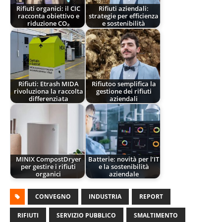
Rifiuti organici: il CIC
Rifiuti aziendali:
racconta obiettivo e
strategie per efficienza
riduzione CO₂
e sostenibilità
Rifiuti: Etrash MIDA
Rifiutoo semplifica la
rivoluziona la raccolta
gestione dei rifiuti
differenziata
aziendali
MINIX CompostDryer
Batterie: novità per l’IT
per gestire i rifiuti
e la sostenibilità
organici
aziendale
CONVEGNO
INDUSTRIA
REPORT
RIFIUTI
SERVIZIO PUBBLICO
SMALTIMENTO