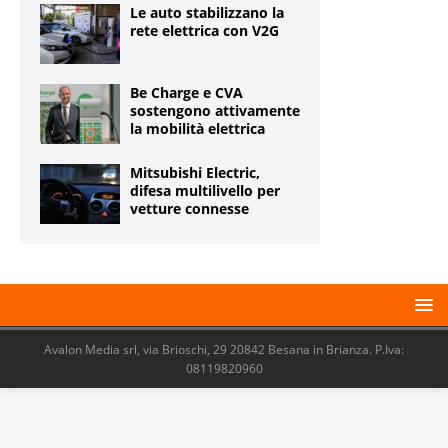
Le auto stabilizzano la
rete elettrica con V2G
Be Charge e CVA
sostengono attivamente
la mobilità elettrica
Mitsubishi Electric,
difesa multilivello per
vetture connesse
Avalon Media srl, via Brioschi, 29 20842 Besana in Brianza. P.Iva:
08119820960