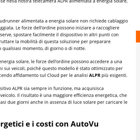
sse nella nostra telecamera ALPR alimentata a energia solare,
drunner alimentata a energia solare non richiede cablaggio
eggiata. Le forze dell’ordine possono iniziare a raccogliere
 serve, spostare facilmente il dispositivo in altri punti con
fruttare la mobilità di questa soluzione per preparare
n qualsiasi momento, di giorno o di notte.
nergia solare, le forze dell’ordine possono accedere a una
i sui veicoli, poiché questo modello è stato ottimizzato per
acendo affidamento sul Cloud per le analisi
ALPR
più esigenti.
positivo ALPR sia sempre in funzione, ma acquisisca
eicolo. Il risultato è una maggiore efficienza energetica, che
si due giorni anche in assenza di luce solare per caricare le
getici e i costi con AutoVu