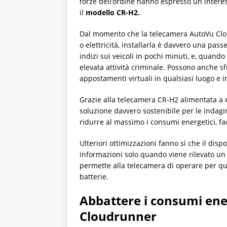
forze dell’ordine hanno espresso un intere
il
modello CR-H2.
Dal momento che la telecamera AutoVu Clou
o elettricità, installarla è davvero una pass
indizi sui veicoli in pochi minuti, e, quando
elevata attività criminale. Possono anche s
appostamenti virtuali in qualsiasi luogo e i
Grazie alla telecamera CR-H2 alimentata a e
soluzione davvero sostenibile per le indagin
ridurre al massimo i consumi energetici, f
Ulteriori ottimizzazioni fanno sì che il dis
informazioni solo quando viene rilevato un v
permette alla telecamera di operare per qua
batterie.
Abbattere i consumi ener
Cloudrunner