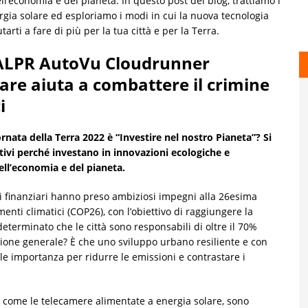
ll’economia e del pianeta. In questo post del blog, trattiamo i
gia solare ed esploriamo i modi in cui la nuova tecnologia
arti a fare di più per la tua città e per la Terra.
e ALPR AutoVu Cloudrunner
are aiuta a combattere il crimine
i
rnata della Terra 2022 è “Investire nel nostro Pianeta”? Si
ativi perché investano in innovazioni ecologiche e
ell’economia e del pianeta.
ri finanziari hanno preso ambiziosi impegni alla 26esima
nti climatici (COP26), con l’obiettivo di raggiungere la
eterminato che le città sono responsabili di oltre il 70%
inione generale? È che uno sviluppo urbano resiliente e con
le importanza per ridurre le emissioni e contrastare i
, come le telecamere alimentate a energia solare, sono