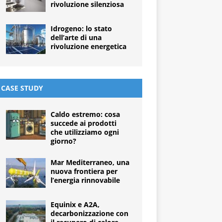
rivoluzione silenziosa
Idrogeno: lo stato
dell’arte di una
rivoluzione energetica
CASE STUDY
Caldo estremo: cosa
succede ai prodotti
che utilizziamo ogni
giorno?
Mar Mediterraneo, una
nuova frontiera per
l’energia rinnovabile
Equinix e A2A,
decarbonizzazione con