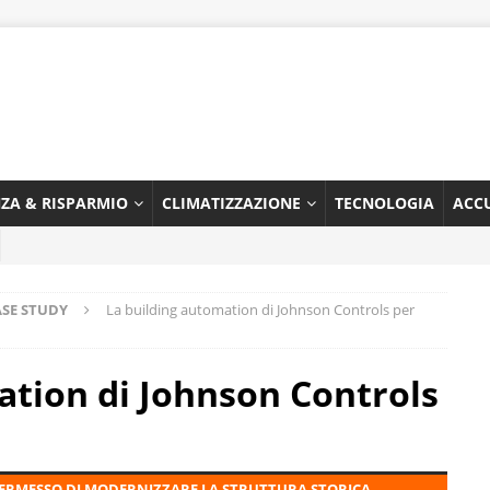
NZA & RISPARMIO
CLIMATIZZAZIONE
TECNOLOGIA
ACC
ASE STUDY
La building automation di Johnson Controls per
ation di Johnson Controls
PERMESSO DI MODERNIZZARE LA STRUTTURA STORICA