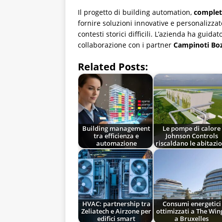
Il progetto di building automation,
complet
fornire soluzioni innovative e personalizzat
contesti storici difficili. L’azienda ha guida
collaborazione con i partner
Campinoti Boz
Related Posts:
Building management
Le pompe di calore
tra efficienza e
Johnson Controls
automazione
riscaldano le abitazio
HVAC: partnership tra
Consumi energetici
Zeliatech e Airzone per
ottimizzati a The Win
edifici smart
a Bruxelles