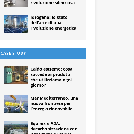
rivoluzione silenziosa
Idrogeno: lo stato
dell’arte di una
rivoluzione energetica
CASE STUDY
Caldo estremo: cosa
succede ai prodotti
che utilizziamo ogni
giorno?
Mar Mediterraneo, una
nuova frontiera per
l’energia rinnovabile
Equinix e A2A,
decarbonizzazione con