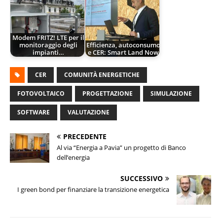
Modem FRITZ! LTE per il
monitoraggio degli
Efficienza, autoconsumo
impianti…
e CER: Smart Land Now
CER
COMUNITÀ ENERGETICHE
FOTOVOLTAICO
PROGETTAZIONE
SIMULAZIONE
SOFTWARE
VALUTAZIONE
PRECEDENTE
Al via “Energia a Pavia” un progetto di Banco
dell’energia
SUCCESSIVO
I green bond per finanziare la transizione energetica