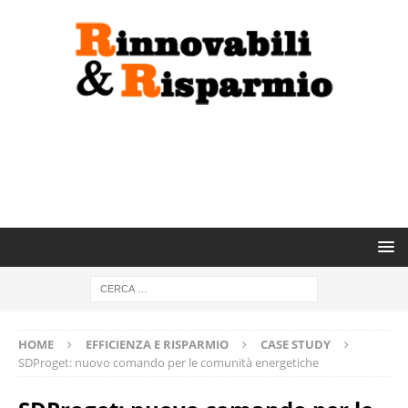
HOME
EFFICIENZA E RISPARMIO
CASE STUDY
SDProget: nuovo comando per le comunità energetiche