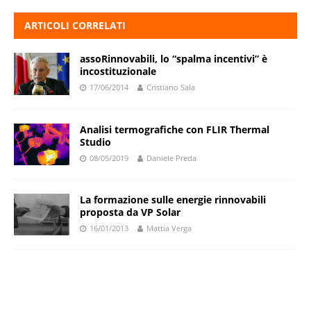
ARTICOLI CORRELATI
assoRinnovabili, lo “spalma incentivi” è
incostituzionale
17/06/2014
Cristiano Sala
Analisi termografiche con FLIR Thermal
Studio
08/05/2019
Daniele Preda
La formazione sulle energie rinnovabili
proposta da VP Solar
16/01/2013
Mattia Verga