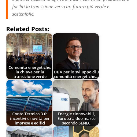
faciliti la transizione verso un futuro più verde e
sostenibile.
Related Posts:
Comunità energetiche:
la chiave per la
DBA per lo sviluppo di 3
transizione verde
comunità energetiche…
Conto Termico 3.0:
Energie rinnovabili,
incentivi e novità per
Europa a due marce
imprese e edifici
secondo SENEC