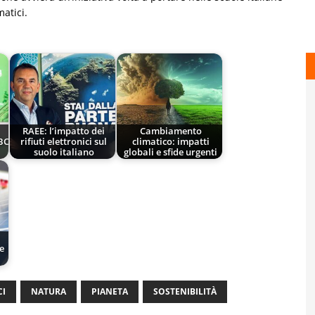
atici.
RAEE: l’impatto dei
Cambiamento
GBC
rifiuti elettronici sul
climatico: impatti
suolo italiano
globali e sfide urgenti
e
CI
NATURA
PIANETA
SOSTENIBILITÀ