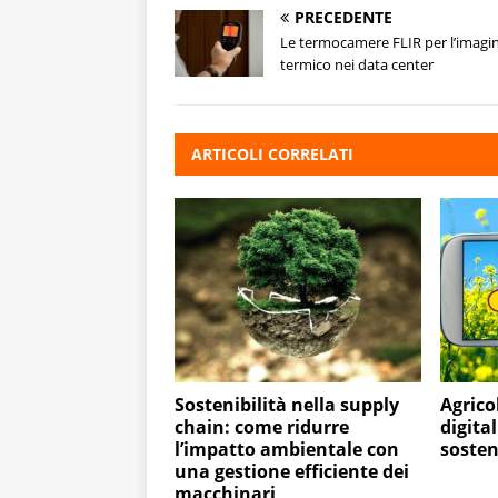
PRECEDENTE
Le termocamere FLIR per l’imagi
termico nei data center
ARTICOLI CORRELATI
Sostenibilità nella supply
Agrico
chain: come ridurre
digita
l’impatto ambientale con
sosten
una gestione efficiente dei
macchinari