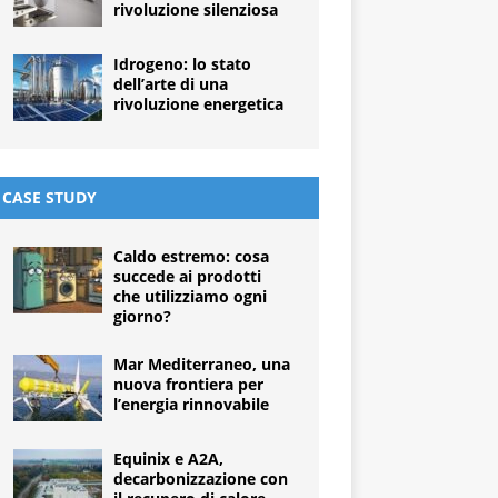
rivoluzione silenziosa
Idrogeno: lo stato
dell’arte di una
rivoluzione energetica
CASE STUDY
Caldo estremo: cosa
succede ai prodotti
che utilizziamo ogni
giorno?
Mar Mediterraneo, una
nuova frontiera per
l’energia rinnovabile
Equinix e A2A,
decarbonizzazione con