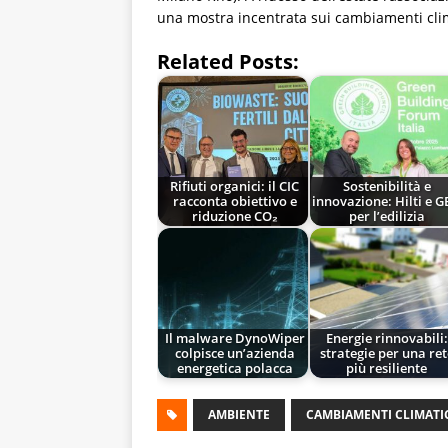
una mostra incentrata sui cambiamenti clim
Related Posts:
Rifiuti organici: il CIC
Sostenibilità e
racconta obiettivo e
innovazione: Hilti e 
riduzione CO₂
per l’edilizia
Il malware DynoWiper
Energie rinnovabili:
colpisce un’azienda
strategie per una ret
energetica polacca
più resiliente
AMBIENTE
CAMBIAMENTI CLIMATI