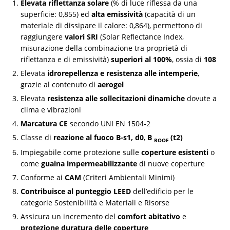
Elevata riflettanza solare
(% di luce riflessa da una
superficie: 0,855) ed
alta emissività
(capacità di un
materiale di dissipare il calore: 0,864), permettono di
raggiungere
valori SRI
(Solar Reflectance Index,
misurazione della combinazione tra proprietà di
riflettanza e di emissività)
superiori al 100%
, ossia di
108
Elevata
idrorepellenza e resistenza alle intemperie
,
grazie al contenuto di
aerogel
Elevata
resistenza alle sollecitazioni dinamiche
dovute a
clima e vibrazioni
Marcatura CE
secondo UNI EN 1504-2
Classe di
reazione al fuoco B-s1, d0
,
B
(t2)
ROOF
Impiegabile come protezione sulle
coperture esistenti
o
come
guaina impermeabilizzante
di nuove coperture
Conforme ai
CAM
(Criteri Ambientali Minimi)
Contribuisce al punteggio LEED
dell’edificio per le
categorie Sostenibilità e Materiali e Risorse
Assicura un incremento del
comfort abitativo
e
protezione duratura delle coperture