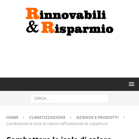
HOME
CLIMATIZZAZIONE
AZIENDE E PRODOTTI
Combattere le isole di calore raffreddando le coperture