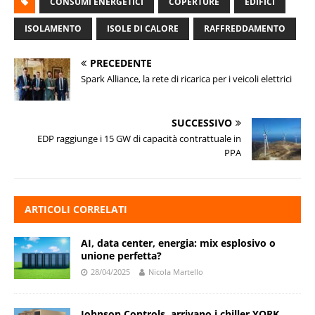
CONSUMI ENERGETICI
COPERTURE
EDIFICI
ISOLAMENTO
ISOLE DI CALORE
RAFFREDDAMENTO
PRECEDENTE
Spark Alliance, la rete di ricarica per i veicoli elettrici
SUCCESSIVO
EDP raggiunge i 15 GW di capacità contrattuale in
PPA
ARTICOLI CORRELATI
AI, data center, energia: mix esplosivo o
unione perfetta?
28/04/2025
Nicola Martello
Johnson Controls, arrivano i chiller YORK