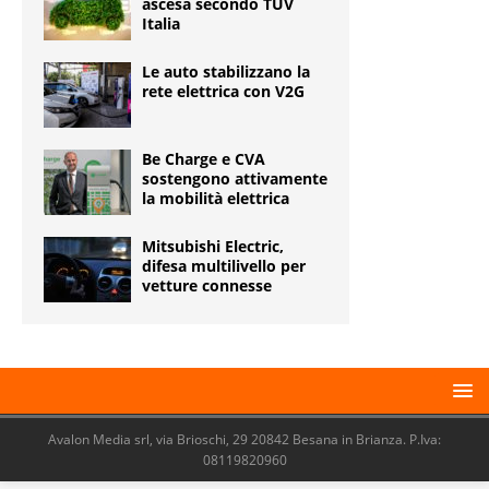
ascesa secondo TÜV
Italia
Le auto stabilizzano la
rete elettrica con V2G
Be Charge e CVA
sostengono attivamente
la mobilità elettrica
Mitsubishi Electric,
difesa multilivello per
vetture connesse
Avalon Media srl, via Brioschi, 29 20842 Besana in Brianza. P.Iva:
08119820960