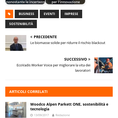
nonostante le incertezze
per l’innovazione
BUSINESS
EVENTI
IMPRESE
SOSTENIBILITÀ
PRECEDENTE
Le biomasse solide per ridurre il rischio blackout
SUCCESSIVO
EcoVadis Worker Voice per migliorare la vita dei
lavoratori
ARTICOLI CORRELATI
Woodco Alpen Parkett ONE, sostenibilità e
tecnologia
13/09/2017
Redazione