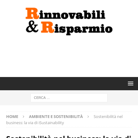
HOME
AMBIENTE E SOSTENIBILITÀ
Sostenibilità nel
business: la via di iSustainability