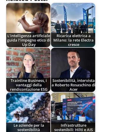
L’intelligenza artificiale
Ricarica elettrica a
guida l’impegno etico di
Milano: la rete Electra
Up Day
cresce
Trainline Business, i
Sostenibilità, intervista
vantaggi della
a Roberto Rosaschino di
rendicontazione ESG
Acer
Le aziende per la
Infrastrutture
sostenibilità
sostenibili: Hilti e AIS