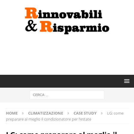
HOME
CLIMATIZZAZIONE
CASE STUDY
LG: come
preparare al meglio il condizionatore per l’estate