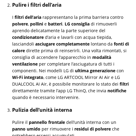
Pulire i filtri dell’aria
I
filtri dell’aria
rappresentano la prima barriera contro
polvere
,
pollini
e
batteri
.
LG consiglia
di rimuoverli
aprendo delicatamente la parte superiore del
condizionatore
d’aria e lavarli con acqua tiepida,
lasciandoli
asciugare completamente
lontano da
fonti di
calore
dirette prima di reinserirli. Una volta rimontati, si
consiglia di accendere l’apparecchio in
modalità
ventilazione
per completare l’asciugatura di tutti i
componenti. Nei modelli LG di
ultima generazione
con
Wi-Fi integrato
, come LG ARTCOOL Mirror AI Air e LG
DUALCOOL AI Air, è possibile monitorare lo stato dei
filtri
direttamente tramite l’app LG ThinQ, che invia
notifiche
quando è necessario intervenire.
Pulizia dell’unità interna
Pulire il
pannello frontale
dell’unità interna con un
panno umido
per rimuovere i
residui di polvere
che
potrebbero essersi accumulati.