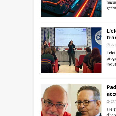
misur
gesti
L’e
tra
22/
L’ele
proge
indus
Pad
acc
21/
Tre e
d’ecc