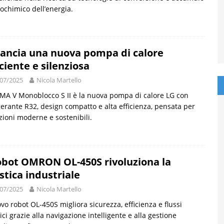
rochimico dell’energia.
lancia una nuova pompa di calore
iciente e silenziosa
07/2025
Nicola Martello
A V Monoblocco S II è la nuova pompa di calore LG con
gerante R32, design compatto e alta efficienza, pensata per
zioni moderne e sostenibili.
robot OMRON OL-450S rivoluziona la
istica industriale
07/2025
Nicola Martello
ovo robot OL-450S migliora sicurezza, efficienza e flussi
tici grazie alla navigazione intelligente e alla gestione