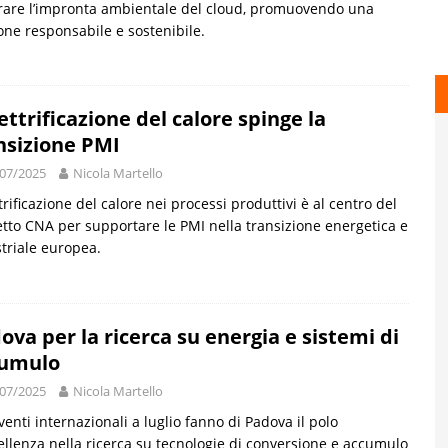
are l’impronta ambientale del cloud, promuovendo una
one responsabile e sostenibile.
lettrificazione del calore spinge la
nsizione PMI
07/2025
Nicola Martello
ttrificazione del calore nei processi produttivi è al centro del
tto CNA per supportare le PMI nella transizione energetica e
triale europea.
ova per la ricerca su energia e sistemi di
umulo
07/2025
Nicola Martello
venti internazionali a luglio fanno di Padova il polo
ellenza nella ricerca su tecnologie di conversione e accumulo