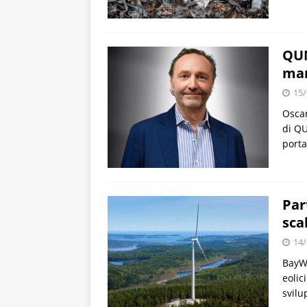
QUN
man
15/
Oscar
di QU
porta
Par
sca
14/
BayWa
eolic
svilu