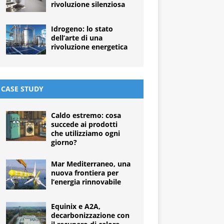
rivoluzione silenziosa
Idrogeno: lo stato
dell’arte di una
rivoluzione energetica
CASE STUDY
Caldo estremo: cosa
succede ai prodotti
che utilizziamo ogni
giorno?
Mar Mediterraneo, una
nuova frontiera per
l’energia rinnovabile
Equinix e A2A,
decarbonizzazione con