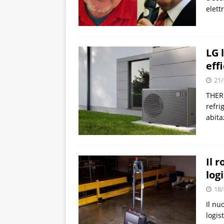
elett
LG 
eff
21/
THERM
refri
abita
Il 
log
18/
Il nu
logis