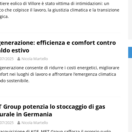
ntiere eolico di Villore è stato vittima di intimidazioni: un
co che colpisce il lavoro, la giustizia climatica e la transizione
gica.
generazione: efficienza e comfort contro
aldo estivo
07/2025
Nicola Martello
igenerazione consente di ridurre i costi energetici, migliorare
mfort nei luoghi di lavoro e affrontare l’emergenza climatica
do sostenibile.
 Group potenzia lo stoccaggio di gas
urale in Germania
07/2025
Nicola Martello
’acquisizione di KGE, MET Group rafforza il proprio ruolo