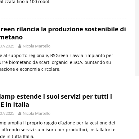
alizzata fino a 100 robot.
reen rilancia la produzione sostenibile di
ometano
07/2025
Nicola Martello
e al supporto regionale, BSGreen riavvia l’impianto per
rre biometano da scarti organici e SOA, puntando su
azione e economia circolare.
lamp estende i suoi servizi per tutti i
E in Italia
07/2025
Nicola Martello
mp amplia il proprio raggio d’azione per la gestione dei
 offrendo servizi su misura per produttori, installatori e
de in tutta Italia.