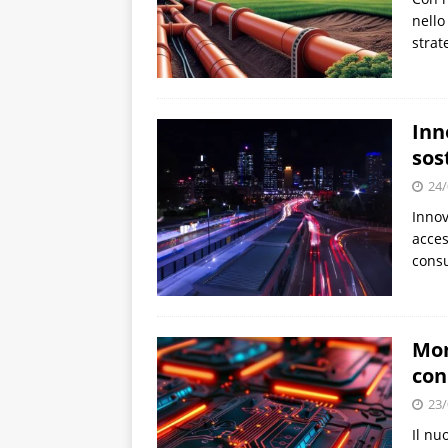
nello
strat
Inn
sos
24/
Innov
acces
consu
Mon
con
23/
Il nu