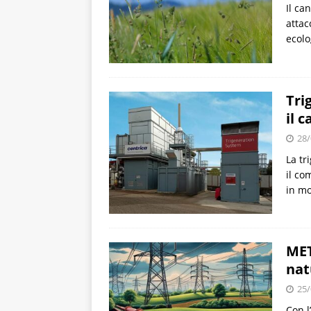
Il ca
attac
ecolo
Tri
il c
28/
La tr
il co
in mo
MET
nat
25/
Con l