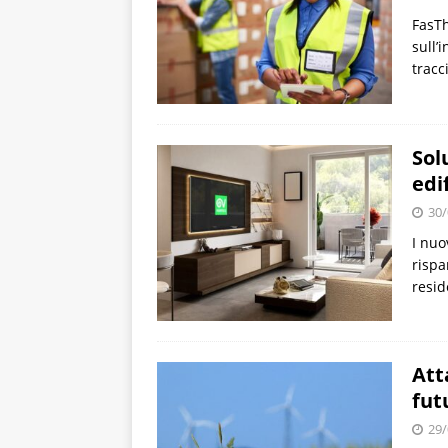
FasTh
sull’
tracc
Sol
edi
30/
I nuo
rispa
resid
Att
fut
29/