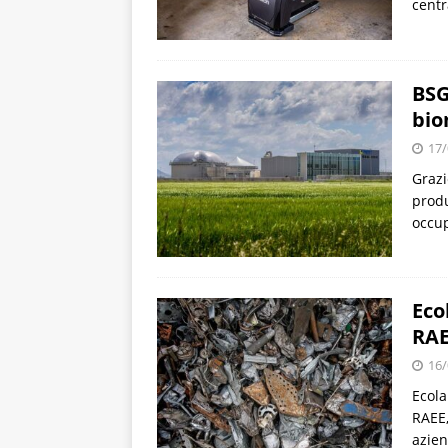
centr
BSG
bi
17/
Grazi
produ
occup
Eco
RAE
16/
Ecola
RAEE,
azien