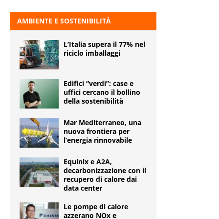
AMBIENTE E SOSTENIBILITÀ
L’Italia supera il 77% nel
riciclo imballaggi
Edifici “verdi”: case e
uffici cercano il bollino
della sostenibilità
Mar Mediterraneo, una
nuova frontiera per
l’energia rinnovabile
Equinix e A2A,
decarbonizzazione con il
recupero di calore dai
data center
Le pompe di calore
azzerano NOx e