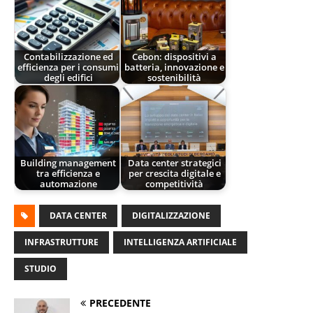
Contabilizzazione ed
Cebon: dispositivi a
efficienza per i consumi
batteria, innovazione e
degli edifici
sostenibilità
Building management
Data center strategici
tra efficienza e
per crescita digitale e
automazione
competitività
DATA CENTER
DIGITALIZZAZIONE
INFRASTRUTTURE
INTELLIGENZA ARTIFICIALE
STUDIO
PRECEDENTE