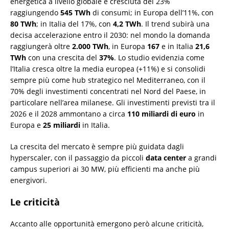
energetica a livello globale è cresciuta del 23%
raggiungendo
545 TWh
di consumi; in Europa dell’11%, con
80 TWh
; in Italia del 17%, con
4,2 TWh
. Il trend subirà una
decisa accelerazione entro il 2030: nel mondo la domanda
raggiungerà oltre
2.000 TWh
, in Europa
167
e in Italia
21,6
TWh
con una crescita del
37%
. Lo studio evidenzia come
l’Italia cresca oltre la media europea (+11%) e si consolidi
sempre più come hub strategico nel Mediterraneo, con il
70% degli investimenti concentrati nel Nord del Paese, in
particolare nell’area milanese. Gli investimenti previsti tra il
2026 e il 2028 ammontano a circa
110 miliardi di euro
in
Europa e
25 miliardi
in Italia.
La crescita del mercato è sempre più guidata dagli
hyperscaler, con il passaggio da piccoli
data center
a grandi
campus superiori ai 30 MW, più efficienti ma anche più
energivori.
Le criticità
Accanto alle opportunità emergono però alcune criticità,