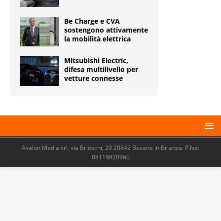
Be Charge e CVA
sostengono attivamente
la mobilità elettrica
Mitsubishi Electric,
difesa multilivello per
vetture connesse
Avalon Media srl, via Brioschi, 29 20842 Besana in Brianza. P.Iva:
08119820960