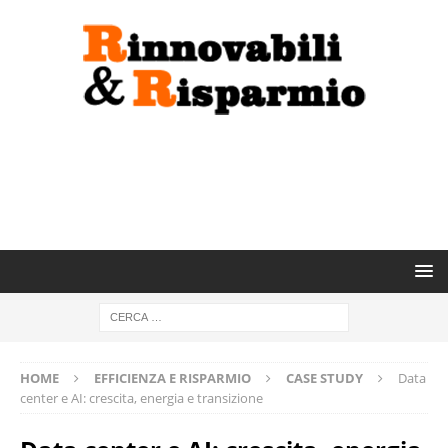
HOME
EFFICIENZA E RISPARMIO
CASE STUDY
Data
center e AI: crescita, energia e transizione