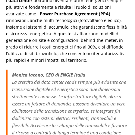
i
data center
potranno diventare attori energetici sempre
più attivi e fondamentale risulta il ruolo di soluzioni
avanzate come i
Power Purchase Agreement (PPA)
rinnovabili, anche multi-tecnologici (fotovoltaico e eolico),
insieme ai sistemi di accumulo, che garantiscono flessibilità
e sicurezza energetica. A queste si affiancano modelli di
generazione on-site e configurazioni behind-the-meter, in
grado di ridurre i costi energetici fino al 30%, e si diffonde
l’utilizzo di siti brownfield, che consentono iter autorizzativi
più rapidi e minori impatti sul territorio.
Monica Iacono, CEO di ENGIE Italia
La crescita dei data center rende sempre più evidente che
transizione digitale ed energetica sono due dimensioni
strettamente connesse. Le infrastrutture digitali, oltre a
essere un fattore di domanda, possono diventare un vero
abilitatore della transizione energetica, se integrate fin
dall’inizio con sistemi elettrici resilienti, rinnovabili e
flessibili. Accelerare lo sviluppo delle rinnovabili e favorire
il ricorso a contratti di lungo termine è una condizione