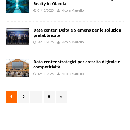
Realty in Olanda
01/12/2025
Nicola Martello
Data center: Delta e Siemens per le soluzioni
prefabbricate
26/11/2025
Nicola Martello
Data center strategici per crescita digitale e
competitività
12/11/2025
Nicola Martello
1
2
…
8
»