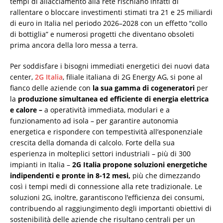
tempi di allacciamento alla rete rischiano infatti di
rallentare o bloccare investimenti stimati tra 21 e 25 miliardi
di euro in Italia nel periodo 2026–2028 con un effetto “collo
di bottiglia” e numerosi progetti che diventano obsoleti
prima ancora della loro messa a terra.
Per soddisfare i bisogni immediati energetici dei nuovi data
center,
2G Italia
, filiale italiana di 2G Energy AG, si pone al
fianco delle aziende con
la sua gamma di cogeneratori
per
la
produzione simultanea ed efficiente di energia elettrica
e calore –
a operatività immediata, modulari e a
funzionamento ad isola – per garantire autonomia
energetica e rispondere con tempestività all’esponenziale
crescita della domanda di calcolo. Forte della sua
esperienza in molteplici settori industriali – più di 300
impianti in Italia –
2G Italia propone soluzioni energetiche
indipendenti e pronte in 8-12 mesi,
più che dimezzando
così i tempi medi di connessione alla rete tradizionale. Le
soluzioni 2G, inoltre, garantiscono l’efficienza dei consumi,
contribuendo al raggiungimento degli importanti obiettivi di
sostenibilità delle aziende che risultano centrali per un