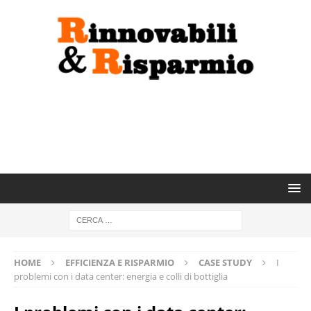
HOME
EFFICIENZA E RISPARMIO
CASE STUDY
I
problemi con i data center: energia e colli di bottiglia