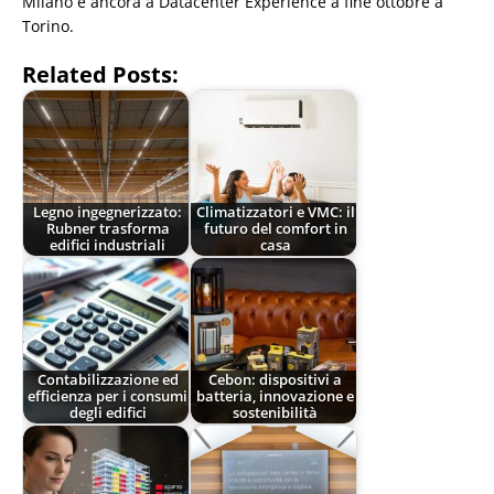
Milano e ancora a Datacenter Experience a fine ottobre a
Torino.
Related Posts:
Legno ingegnerizzato:
Climatizzatori e VMC: il
Rubner trasforma
futuro del comfort in
edifici industriali
casa
Contabilizzazione ed
Cebon: dispositivi a
efficienza per i consumi
batteria, innovazione e
degli edifici
sostenibilità