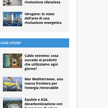
rivoluzione silenziosa
Idrogeno: lo stato
dell’arte di una
rivoluzione energetica
CASE STUDY
Caldo estremo: cosa
succede ai prodotti
che utilizziamo ogni
giorno?
Mar Mediterraneo, una
nuova frontiera per
l’energia rinnovabile
Equinix e A2A,
decarbonizzazione con