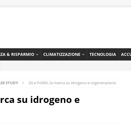
NZA & RISPARMIO
CLIMATIZZAZIONE
TECNOLOGIA
ACC
ASE STUDY
2G e PoliMI, la ricerca su idrogeno e cogenerazione
erca su idrogeno e