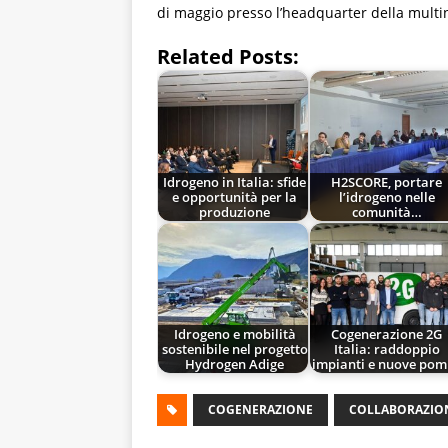
di maggio presso l’headquarter della multi
Related Posts:
Idrogeno in Italia: sfide
H2SCORE, portare
e opportunità per la
l’idrogeno nelle
produzione
comunità…
Idrogeno e mobilità
Cogenerazione 2G
sostenibile nel progetto
Italia: raddoppio
Hydrogen Adige
impianti e nuove pom
COGENERAZIONE
COLLABORAZIO