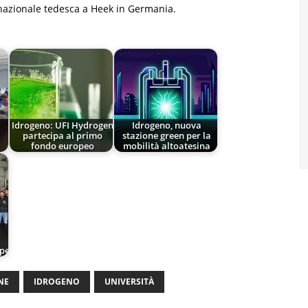
nazionale tedesca a Heek in Germania.
Idrogeno: UFI Hydrogen
Idrogeno, nuova
partecipa al primo
stazione green per la
fondo europeo
mobilità altoatesina
pe
NE
IDROGENO
UNIVERSITÀ